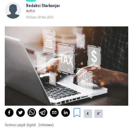
Redaksi Starbanjar
Author
09:03pm, 08 Mar, 2024
-
+
A
A
Ilustrasi pajak digital.
(Istimewa)