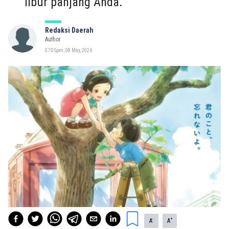
libur panjang Anda.
Redaksi Daerah
Author
07:05pm, 08 May, 2024
-
+
A
A