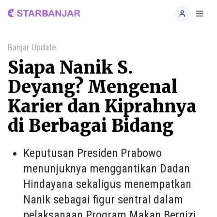
Home
Toggl
Banjar Update
Siapa Nanik S.
Deyang? Mengenal
Karier dan Kiprahnya
di Berbagai Bidang
Keputusan Presiden Prabowo
menunjuknya menggantikan Dadan
Hindayana sekaligus menempatkan
Nanik sebagai figur sentral dalam
pelaksanaan Program Makan Bergizi