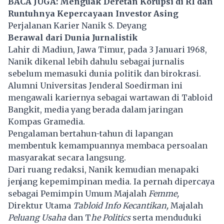
BACA JUGA:
Menguak Deretan Korupsi di RI dan
Runtuhnya Kepercayaan Investor Asing
Perjalanan Karier Nanik S. Deyang
Berawal dari Dunia Jurnalistik
Lahir di Madiun, Jawa Timur, pada 3 Januari 1968,
Nanik dikenal lebih dahulu sebagai jurnalis
sebelum memasuki dunia politik dan birokrasi.
Alumni Universitas Jenderal Soedirman ini
mengawali kariernya sebagai wartawan di Tabloid
Bangkit, media yang berada dalam jaringan
Kompas Gramedia.
Pengalaman bertahun-tahun di lapangan
membentuk kemampuannya membaca persoalan
masyarakat secara langsung.
Dari ruang redaksi, Nanik kemudian menapaki
jenjang kepemimpinan media. Ia pernah dipercaya
sebagai Pemimpin Umum Majalah
Femme,
Direktur Utama
Tabloid Info Kecantikan,
Majalah
Peluang Usaha
dan T
he Politics
serta menduduki