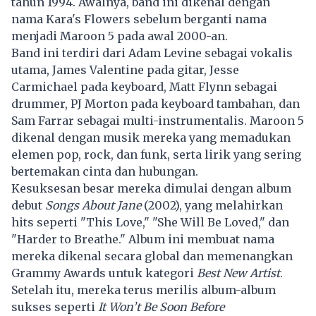
tahun 1994. Awalnya, band ini dikenal dengan
nama Kara's Flowers sebelum berganti nama
menjadi Maroon 5 pada awal 2000-an.
Band ini terdiri dari Adam Levine sebagai vokalis
utama, James Valentine pada gitar, Jesse
Carmichael pada keyboard, Matt Flynn sebagai
drummer, PJ Morton pada keyboard tambahan, dan
Sam Farrar sebagai multi-instrumentalis. Maroon 5
dikenal dengan musik mereka yang memadukan
elemen pop, rock, dan funk, serta lirik yang sering
bertemakan cinta dan hubungan.
Kesuksesan besar mereka dimulai dengan album
debut
Songs About Jane
(2002), yang melahirkan
hits seperti "This Love," "She Will Be Loved," dan
"Harder to Breathe." Album ini membuat nama
mereka dikenal secara global dan memenangkan
Grammy Awards untuk kategori
Best New Artist
.
Setelah itu, mereka terus merilis album-album
sukses seperti
It Won’t Be Soon Before