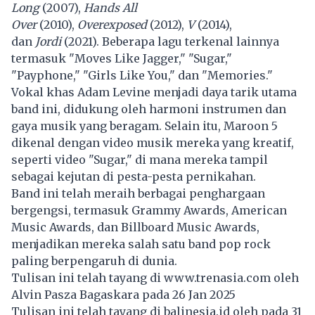
Long
(2007),
Hands All
Over
(2010),
Overexposed
(2012),
V
(2014),
dan
Jordi
(2021). Beberapa lagu terkenal lainnya
termasuk "Moves Like Jagger," "Sugar,"
"Payphone," "Girls Like You," dan "Memories."
Vokal khas Adam Levine menjadi daya tarik utama
band ini, didukung oleh harmoni instrumen dan
gaya musik yang beragam. Selain itu, Maroon 5
dikenal dengan video musik mereka yang kreatif,
seperti video "Sugar," di mana mereka tampil
sebagai kejutan di pesta-pesta pernikahan.
Band ini telah meraih berbagai penghargaan
bergengsi, termasuk Grammy Awards, American
Music Awards, dan Billboard Music Awards,
menjadikan mereka salah satu band pop rock
paling berpengaruh di dunia.
Tulisan ini telah tayang di
www.trenasia.com
oleh
Alvin Pasza Bagaskara pada 26 Jan 2025
Tulisan ini telah tayang di
balinesia.id
oleh pada 31