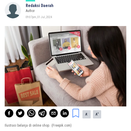
Redaksi Daerah
Author
09:07pm, 01 Jul, 2024
-
+
A
A
Ilustrasi belanja di online shop.
(Freepik.com)