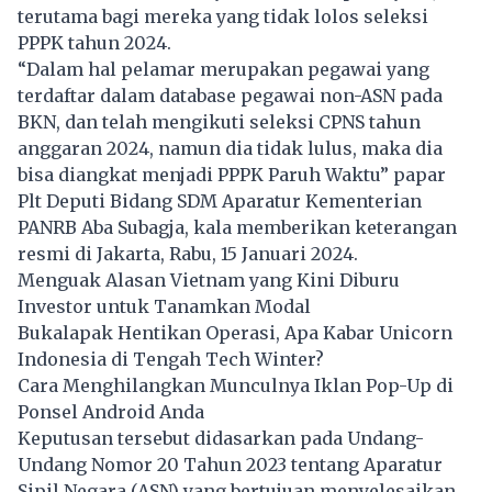
terutama bagi mereka yang tidak lolos seleksi
PPPK tahun 2024.
“Dalam hal pelamar merupakan pegawai yang
terdaftar dalam database pegawai non-ASN pada
BKN, dan telah mengikuti seleksi CPNS tahun
anggaran 2024, namun dia tidak lulus, maka dia
bisa diangkat menjadi PPPK Paruh Waktu” papar
Plt Deputi Bidang SDM Aparatur Kementerian
PANRB Aba Subagja, kala memberikan keterangan
resmi di Jakarta, Rabu, 15 Januari 2024.
Menguak Alasan Vietnam yang Kini Diburu
Investor untuk Tanamkan Modal
Bukalapak Hentikan Operasi, Apa Kabar Unicorn
Indonesia di Tengah Tech Winter?
Cara Menghilangkan Munculnya Iklan Pop-Up di
Ponsel Android Anda
Keputusan tersebut didasarkan pada Undang-
Undang Nomor 20 Tahun 2023 tentang Aparatur
Sipil Negara (ASN) yang bertujuan menyelesaikan