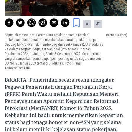
-
+
A
A
Sejumlah massa dari Forum Guru untuk Indonesia Cerdas
(trenasia.com)
melakukan aksi damai dan membacakan surat terbuka di depan
Gedung MPR/DPR untuk mendukung dimasukkannya RUU Sisdiknas
ke dalam Program Legislasi Nasional (Prolegnas) Prioritas
Perubahan 2022, di Jakarta, Senin 5 September 2022. Surat terbuka
yang disampaikan berisi empat poin penting untuk segera merevisi
UU No. 20 tahun 2003 tentang Sisdiknas. Foto : Panji
Asmoro/TrenAsia
JAKARTA -Pemerintah secara resmi mengatur
Pegawai Pemerintah dengan Perjanjian Kerja
(PPPK) Paruh Waktu melalui Keputusan Menteri
Pendayagunaan Aparatur Negara dan Reformasi
Birokrasi (MenPANRB) Nomor 16 Tahun 2025.
Kebijakan ini hadir untuk memberikan kepastian
status bagi tenaga honorer non-ASN yang selama
ini belum memiliki kejelasan status pekerjaan,