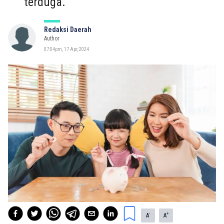
terduga.
Redaksi Daerah
Author
07:04pm, 17 Apr, 2024
-
+
A
A