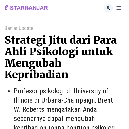
Home
Toggl
Banjar Update
Strategi Jitu dari Para
Ahli Psikologi untuk
Mengubah
Kepribadian
Profesor psikologi di University of
Illinois di Urbana-Champaign, Brent
W. Roberts mengatakan Anda
sebenarnya dapat mengubah
kepribadian tanpa bantuan psikolog.