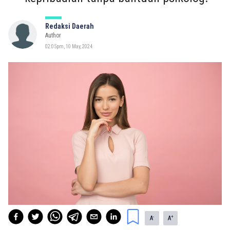
Redaksi Daerah
Author
02:05pm, 10 May, 2024
-
+
A
A