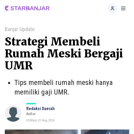
Home
Toggl
Banjar Update
Strategi Membeli
Rumah Meski Bergaji
UMR
Tips membeli rumah meski hanya
memiliki gaji UMR.
Redaksi Daerah
Author
05:08pm, 01 Aug, 2024