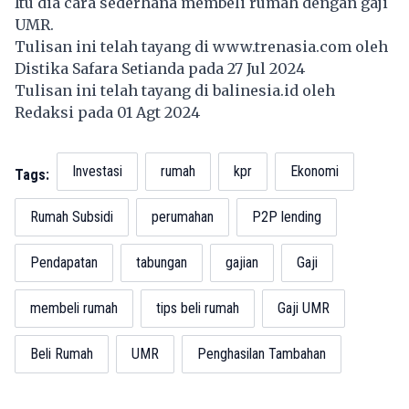
Itu dia cara sederhana membeli rumah dengan gaji
UMR.
Tulisan ini telah tayang di
www.trenasia.com
oleh
Distika Safara Setianda pada 27 Jul 2024
Tulisan ini telah tayang di
balinesia.id
oleh
Redaksi pada 01 Agt 2024
Investasi
rumah
kpr
Ekonomi
Tags:
Rumah Subsidi
perumahan
P2P lending
Pendapatan
tabungan
gajian
Gaji
membeli rumah
tips beli rumah
Gaji UMR
Beli Rumah
UMR
Penghasilan Tambahan