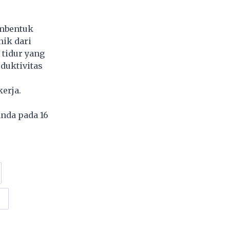
embentuk
nik dari
tidur yang
duktivitas
erja.
anda pada 16