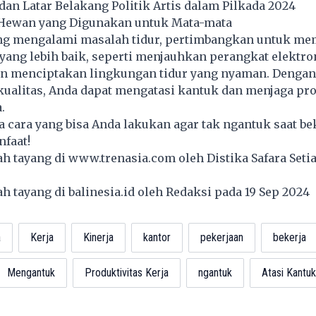
an Latar Belakang Politik Artis dalam Pilkada 2024
4 Hewan yang Digunakan untuk Mata-mata
ing mengalami masalah tidur, pertimbangkan untuk m
r yang lebih baik, seperti menjauhkan perangkat elektro
an menciptakan lingkungan tidur yang nyaman. Dengan 
ualitas, Anda dapat mengatasi kantuk dan menjaga pro
.
pa cara yang bisa Anda lakukan agar tak ngantuk saat bek
faat!
lah tayang di
www.trenasia.com
oleh Distika Safara Seti
lah tayang di
balinesia.id
oleh Redaksi pada 19 Sep 2024
a
Kerja
Kinerja
kantor
pekerjaan
bekerja
Mengantuk
Produktivitas Kerja
ngantuk
Atasi Kantuk