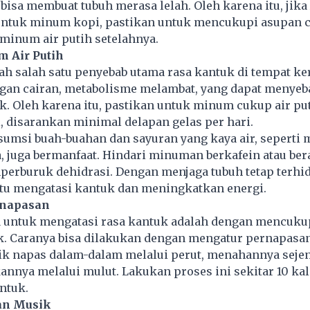
bisa membuat tubuh merasa lelah. Oleh karena itu, jika
tuk minum kopi, pastikan untuk mencukupi asupan c
minum air putih setelahnya.
 Air Putih
ah salah satu penyebab utama rasa kantuk di tempat ker
gan cairan, metabolisme melambat, yang dapat menyeb
k. Oleh karena itu, pastikan untuk minum cukup air pu
, disarankan minimal delapan gelas per hari.
nsumsi buah-buahan dan sayuran yang kaya air, seperti
 juga bermanfaat. Hindari minuman berkafein atau ber
erburuk dehidrasi. Dengan menjaga tubuh tetap terhid
u mengatasi kantuk dan meningkatkan energi.
rnapasan
ra untuk mengatasi rasa kantuk adalah dengan mencuku
k. Caranya bisa dilakukan dengan mengatur pernapasan
k napas dalam-dalam melalui perut, menahannya sejen
ya melalui mulut. Lakukan proses ini sekitar 10 kali
ntuk.
n Musik