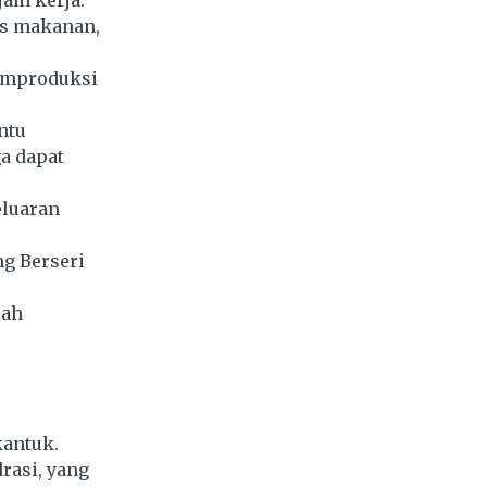
jam kerja.
is makanan,
emproduksi
ntu
a dapat
luaran
g Berseri
lah
kantuk.
rasi, yang