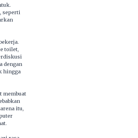
ntuk
.
 seperti
arkan
bekerja.
 toilet,
erdiskusi
ya dengan
k hingga
at membuat
yebabkan
arena itu,
puter
at.