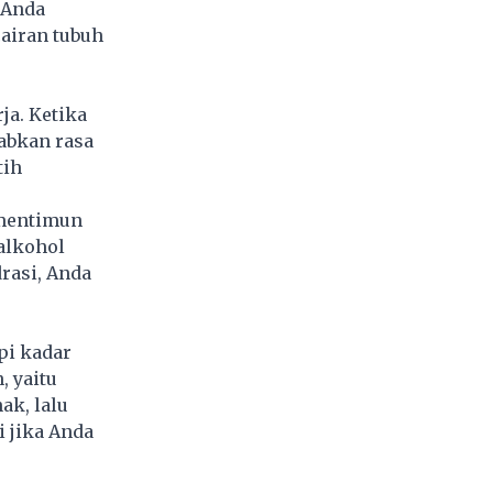
 Anda
airan tubuh
ja. Ketika
abkan rasa
tih
 mentimun
alkohol
rasi, Anda
pi kadar
, yaitu
ak, lalu
 jika Anda