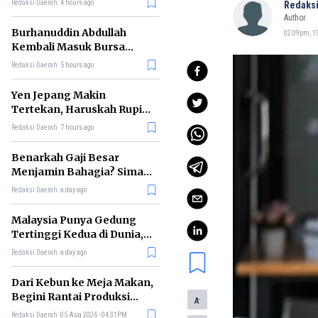
Redaksi Daerah
4 hours ago
Redaksi
Author
Burhanuddin Abdullah
02:09pm, 19
Kembali Masuk Bursa
Gubernur BI, Ini Rekam
Redaksi Daerah
5 hours ago
Jejaknya
Yen Jepang Makin
Tertekan, Haruskah Rupiah
Ikut Khawatir?
Redaksi Daerah
7 hours ago
Benarkah Gaji Besar
Menjamin Bahagia? Simak
Penjelasan Ilmu Ekonomi
Redaksi Daerah
a day ago
Malaysia Punya Gedung
Tertinggi Kedua di Dunia,
Ini Daftar Lengkap 2026
Redaksi Daerah
a day ago
Dari Kebun ke Meja Makan,
Begini Rantai Produksi
-
A
Sawit di Indonesia
Redaksi Daerah
05 Aug 2026 - 04:31PM