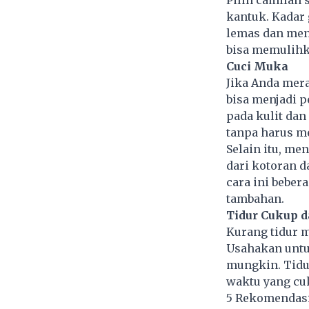
Pilih camilan
kantuk. Kadar
lemas dan men
bisa memulihk
Cuci Muka
Jika Anda mer
bisa menjadi 
pada kulit dan
tanpa harus me
Selain itu, me
dari kotoran d
cara ini beber
tambahan.
Tidur Cukup 
Kurang tidur m
Usahakan untu
mungkin. Tidu
waktu yang cuk
5 Rekomendasi 