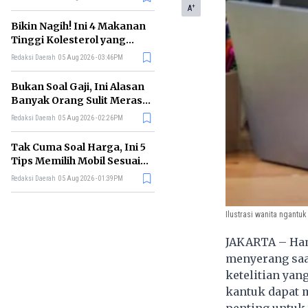
+
A
Bikin Nagih! Ini 4 Makanan
Tinggi Kolesterol yang
Sebaiknya Dikurangi
Redaksi Daerah
05 Aug 2026 - 03:46PM
Bukan Soal Gaji, Ini Alasan
Banyak Orang Sulit Merasa
Cukup
Redaksi Daerah
05 Aug 2026 - 02:26PM
Tak Cuma Soal Harga, Ini 5
Tips Memilih Mobil Sesuai
Kebutuhan
Redaksi Daerah
05 Aug 2026 - 01:39PM
Ilustrasi wanita ngantuk
JAKARTA – Ham
menyerang saa
ketelitian yan
kantuk dapat 