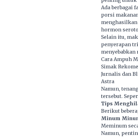
penting untuk 
Ada berbagai f
porsi makanan
menghasilkan 
hormon seroto
Selain itu, m
penyerapan tri
menyebabkan r
Cara Ampuh Me
Simak Rekomen
Jurnalis dan 
Astra
Namun, tenang 
tersebut. Seper
Tips Menghil
Berikut bebera
Minum Minum
Meminum secan
Namun, pentin