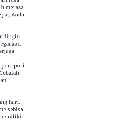
ari rasa
buh merasa
pat, Anda
r dingin
yegarkan
erjaga
 pori-pori
 Cobalah
ran
ng hari.
ng sebisa
 memiliki