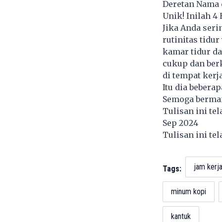
Deretan Nama d
Unik! Inilah 
Jika Anda ser
rutinitas tidu
kamar tidur d
cukup dan berk
di tempat kerja
Itu dia bebera
Semoga berman
Tulisan ini te
Sep 2024
Tulisan ini te
jam kerj
Tags:
minum kopi
kantuk