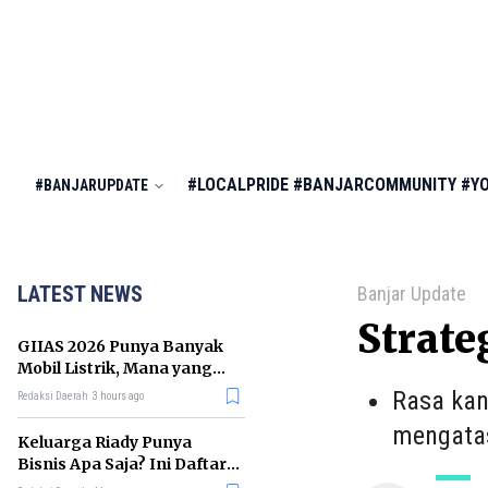
#LOCALPRIDE
#BANJARCOMMUNITY
#Y
#BANJARUPDATE
LATEST NEWS
Banjar Update
Strate
GIIAS 2026 Punya Banyak
Mobil Listrik, Mana yang
Cocok untuk Gaji Rp10 Juta?
Rasa kan
Redaksi Daerah
3 hours ago
mengatas
Keluarga Riady Punya
Bisnis Apa Saja? Ini Daftar
Kerajaan Usahanya