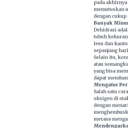
pada akhirnya 
memutuskan un
dengan cukup 
Banyak Minum
Dehidrasi adal
tubuh kekuran
lesu dan kantu
sepanjang hari
Selain itu, ko
atau semangka,
yang bisa memp
dapat membant
Mengatur Pe
Salah satu ca
oksigen di ota
dengan menari
menghembuskann
merasa menga
Mendengarka