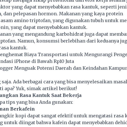
tetap menjaga sikap profesional dan etos kerja selama 
aktor yang dapat menyebabkan rasa kantuk, seperti jen
, dan pelepasan hormon. Makanan yang kaya protein
asam amino triptofan, yang digunakan tubuh untuk m
nin, yang dapat menyebabkan kantuk.
akanan yang mengandung karbohidrat juga dapat memba
ptofan. Namun, konsumsi berlebihan dari keduanya jug
asa kantuk.
nghemat Biaya Transportasi untuk Mengurangi Penge
dasi iPhone di Bawah Rp10 Juta
Blogger Menguak Potensi Daerah dan Keindahan Kampun
saja. Ada berbagai cara yang bisa menyelesaikan masa
ti apa? Yuk, simak artikel berikut!
angkan Rasa Kantuk Saat Bekerja
pa tips yang bisa Anda gunakan:
an Berkafein
gkir kopi dapat sangat efektif untuk mengatasi rasa 
g untuk diingat bahwa kafein dapat menyebabkan dehid