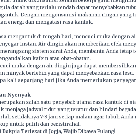
 sehat untuk dikonsumsi selama bekerja guna menghind
 gula darah yang terlalu rendah dapat menyebabkan tu
gantuk. Dengan mengonsumsi makanan ringan yang te
an energi dan mengatasi rasa kantuk.
asa mengantuk di tengah hari, mencuci muka dengan ai
penyegar instan. Air dingin akan memberikan efek men
 merangsang sistem saraf Anda, membantu Anda tetap t
ngandalkan kafein atau obat-obatan.
ncuci muka dengan air dingin juga dapat membersihkan
an minyak berlebih yang dapat menyebabkan rasa lesu.
apa kali sepanjang hari jika Anda memerlukan penyega
dan Nyenyak
erupakan salah satu penyebab utama rasa kantuk di sia
k menjaga jadwal
tidur
yang teratur dan hindari begada
rlah setidaknya 7-8 jam setiap malam agar tubuh Anda
up untuk pulih dan beristirahat.
Bakpia Terlezat di Jogja, Wajib Dibawa Pulang!