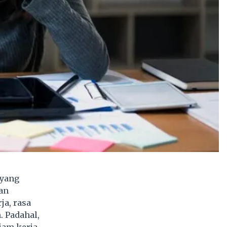
 yang
an
ja, rasa
n
. Padahal,