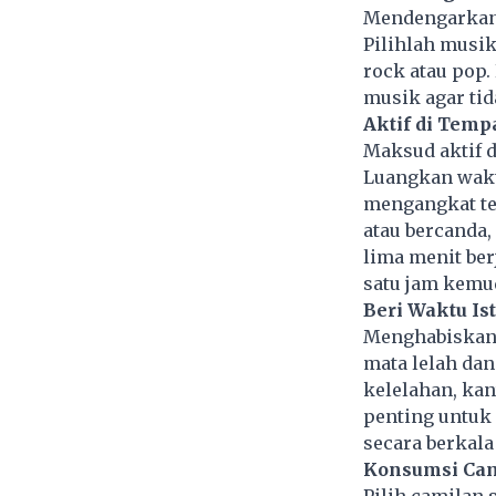
Mendengarkan 
Pilihlah musi
rock atau pop
musik agar ti
Aktif di Temp
Maksud aktif d
Luangkan waktu
mengangkat tel
atau bercanda,
lima menit be
satu jam kemu
Beri Waktu Is
Menghabiskan 
mata lelah dan
kelelahan, kan
penting untuk
secara berkala
Konsumsi Ca