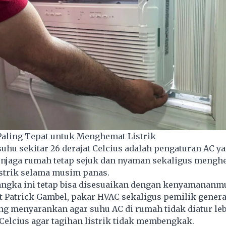
Paling Tepat untuk Menghemat Listrik
suhu sekitar 26 derajat Celcius adalah pengaturan
AC
ya
enjaga rumah tetap sejuk dan nyaman sekaligus mengh
strik selama musim panas.
 angka ini tetap bisa disesuaikan dengan kenyamananm
t Patrick Gambel, pakar HVAC sekaligus pemilik genera
ng menyarankan agar suhu AC di rumah tidak diatur le
t Celcius agar tagihan listrik tidak membengkak.