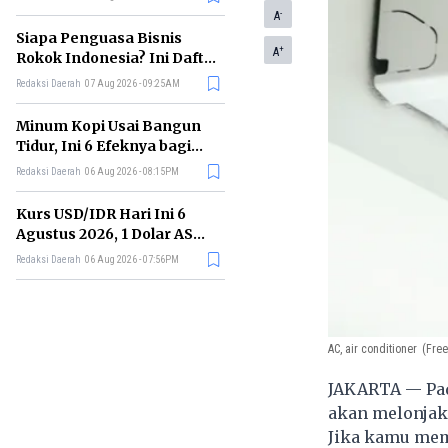
Memimpin di Era AI
-
A
Siapa Penguasa Bisnis
+
A
Rokok Indonesia? Ini Daftar
Perusahaan Terbesarnya
Redaksi Daerah
07 Aug 2026 - 09:25AM
Minum Kopi Usai Bangun
Tidur, Ini 6 Efeknya bagi
Kesehatan Tubuh
Redaksi Daerah
06 Aug 2026 - 08:15PM
Kurs USD/IDR Hari Ini 6
Agustus 2026, 1 Dolar AS
Kini Berapa Rupiah?
Redaksi Daerah
06 Aug 2026 - 07:56PM
AC, air conditioner
(Free
JAKARTA — Pada
akan melonjak
Jika kamu mema