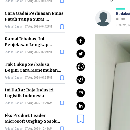
Redaksi Daerah
07 Aug 2026 - 05:57PM
Cara Gadai Perhiasan Emas
Redaksi
Patah Tanpa Surat,
Author
Ternyata Tetap Bisa!
05:07pm, 02
Redaksi Daerah
07 Aug 2026 - 04:12PM
Ramai Dibahas, Ini
Penjelasan Lengkap
tentang Konsep Kabinet
Redaksi Daerah
07 Aug 2026 - 02:49PM
Bayangan
Tak Cukup Serbabisa,
Begini Cara Menemukan
'Spike' agar CV Dilirik HR
Redaksi Daerah
07 Aug 2026 - 01:34PM
Ini Daftar Raja Industri
Logistik Indonesia
Redaksi Daerah
07 Aug 2026 - 11:29AM
Eks Product Leader
Microsoft Ungkap Sosok
yang Paling Cocok
Redaksi Daerah
07 Aug 2026 - 10:44AM