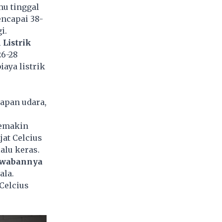
mu tinggal
encapai 38-
i.
Listrik
26-28
aya listrik
apan udara,
semakin
jat Celcius
alu keras.
Jawabannya
ala.
Celcius