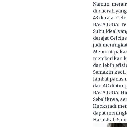
Namun, menurut
di daerah yan
43 derajat Celc
BACA JUGA:
Te
Suhu ideal yan
derajat Celciu
jadi meningkat
Menurut pakar
memberikan ke
dan lebih efis
Semakin kecil
lambat panas m
dan AC diatur p
BACA JUGA:
Ha
Sebaliknya, se
Huckstadt memp
dapat meningk
Haruskah Suhu