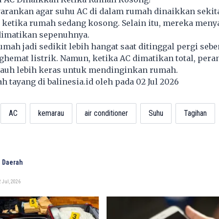
arankan agar suhu AC di dalam rumah dinaikkan sekita
s ketika rumah sedang kosong. Selain itu, mereka men
 dimatikan sepenuhnya.
ah jadi sedikit lebih hangat saat ditinggal pergi sebe
ghemat listrik. Namun, ketika AC dimatikan total, pera
 jauh lebih keras untuk mendinginkan rumah.
lah tayang di
balinesia.id
oleh pada 02 Jul 2026
AC
kemarau
air conditioner
Suhu
Tagihan
 Daerah
 Jul, 2026