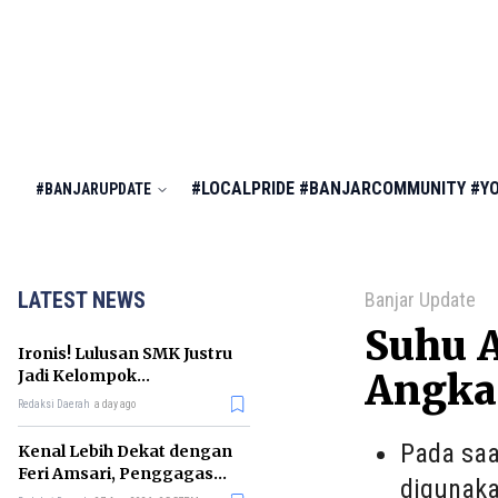
#LOCALPRIDE
#BANJARCOMMUNITY
#Y
#BANJARUPDATE
LATEST NEWS
Banjar Update
Suhu A
Ironis! Lulusan SMK Justru
Jadi Kelompok
Angka
Pengangguran Terbanyak
Redaksi Daerah
a day ago
di RI
Pada saa
Kenal Lebih Dekat dengan
Feri Amsari, Penggagas
digunaka
Kabinet Bayangan