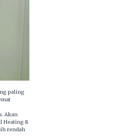
ng paling
emat
u. Akan
l Heating &
bih rendah