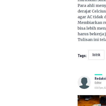
Para ahli meny
derajat Celciu
agar AC tidak
Membiarkan rum
bisa lebih men
harus bekerja
Tulisan ini te
listrik
Tags:
Redaksi
Editor
05:07pm, 02