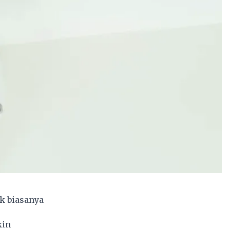
k biasanya
kin