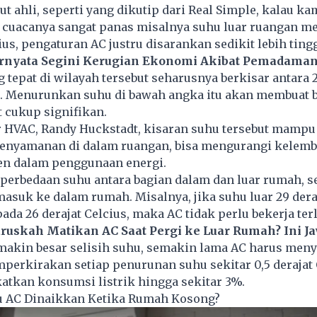
 ahli, seperti yang dikutip dari Real Simple, kalau ka
g cuacanya sangat panas misalnya suhu luar ruangan m
ius, pengaturan AC justru disarankan sedikit lebih tingg
rnyata Segini Kerugian Ekonomi Akibat Pemadaman 
g tepat di wilayah tersebut seharusnya berkisar antara 
s. Menurunkan suhu di bawah angka itu akan membuat bi
 cukup signifikan.
 HVAC, Randy Huckstadt, kisaran suhu tersebut mampu
nyamanan di dalam ruangan, bisa mengurangi kelemb
ien dalam penggunaan energi.
 perbedaan suhu antara bagian dalam dan luar rumah, 
asuk ke dalam rumah. Misalnya, jika suhu luar 29 dera
ada 26 derajat Celcius, maka AC tidak perlu bekerja terl
ruskah Matikan AC Saat Pergi ke Luar Rumah? Ini 
makin besar selisih suhu, semakin lama AC harus meny
erkirakan setiap penurunan suhu sekitar 0,5 derajat 
atkan konsumsi listrik hingga sekitar 3%.
 AC Dinaikkan Ketika Rumah Kosong?