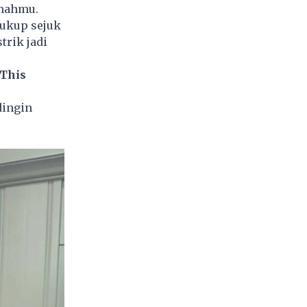
umahmu.
cukup sejuk
strik
jadi
 This
dingin