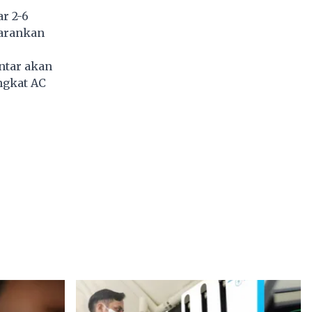
r 2-6
yarankan
ntar akan
ngkat AC