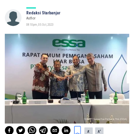
Redaksi Starbanjar
Author
08:10pm, 05 Oct, 2023
-
+
A
A