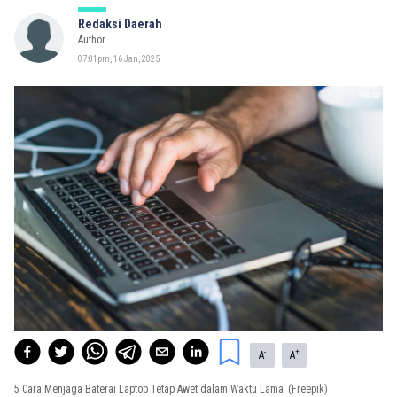
Redaksi Daerah
Author
07:01pm, 16 Jan, 2025
-
+
A
A
5 Cara Menjaga Baterai Laptop Tetap Awet dalam Waktu Lama
(Freepik)