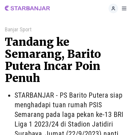
Home
Toggl
Banjar Sport
Tandang ke
Semarang, Barito
Putera Incar Poin
Penuh
STARBANJAR - PS Barito Putera siap
menghadapi tuan rumah PSIS
Semarang pada laga pekan ke-13 BRI
Liga 1 2023/24 di Stadion Jatidiri
Surabaya, Jumat (22/9/2023) nanti