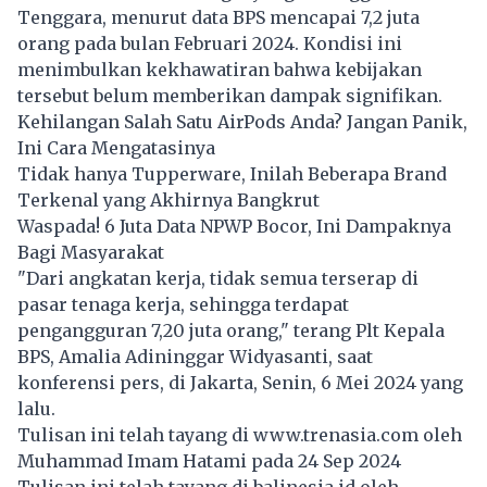
Tenggara, menurut data BPS mencapai 7,2 juta
orang pada bulan Februari 2024. Kondisi ini
menimbulkan kekhawatiran bahwa kebijakan
tersebut belum memberikan dampak signifikan.
Kehilangan Salah Satu AirPods Anda? Jangan Panik,
Ini Cara Mengatasinya
Tidak hanya Tupperware, Inilah Beberapa Brand
Terkenal yang Akhirnya Bangkrut
Waspada! 6 Juta Data NPWP Bocor, Ini Dampaknya
Bagi Masyarakat
"Dari angkatan kerja, tidak semua terserap di
pasar tenaga kerja, sehingga terdapat
pengangguran 7,20 juta orang," terang Plt Kepala
BPS, Amalia Adininggar Widyasanti, saat
konferensi pers, di Jakarta, Senin, 6 Mei 2024 yang
lalu.
Tulisan ini telah tayang di
www.trenasia.com
oleh
Muhammad Imam Hatami pada 24 Sep 2024
Tulisan ini telah tayang di
balinesia.id
oleh