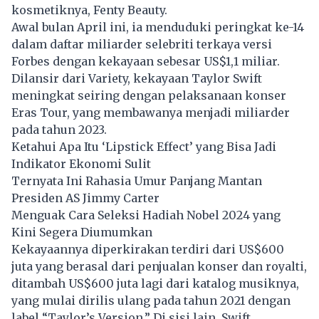
kosmetiknya, Fenty Beauty.
Awal bulan April ini, ia menduduki peringkat ke-14
dalam daftar miliarder selebriti terkaya versi
Forbes dengan kekayaan sebesar US$1,1 miliar.
Dilansir dari Variety, kekayaan
Taylor Swift
meningkat seiring dengan pelaksanaan konser
Eras Tour, yang membawanya menjadi miliarder
pada tahun 2023.
Ketahui Apa Itu ‘Lipstick Effect’ yang Bisa Jadi
Indikator Ekonomi Sulit
Ternyata Ini Rahasia Umur Panjang Mantan
Presiden AS Jimmy Carter
Menguak Cara Seleksi Hadiah Nobel 2024 yang
Kini Segera Diumumkan
Kekayaannya diperkirakan terdiri dari US$600
juta yang berasal dari penjualan konser dan royalti,
ditambah US$600 juta lagi dari katalog musiknya,
yang mulai dirilis ulang pada tahun 2021 dengan
label “Taylor’s Version.” Di sisi lain, Swift