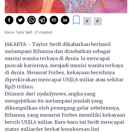
-
+
A
A
Konser Taylor Swift.
(21cineplex)
JAKARTA – Taylor Swift dikabarkan berhasil
melampaui Rihanna dan dinobatkan sebagai
musisi
wanita terkaya di dunia. Ia mencapai
puncak kariernya, menjadi musisi wanita terkaya
di dunia. Menurut Forbes, kekayaan bersihnya
diperkirakan mencapai US$1,6 miliar atau sekitar
Rp25 triliun.
Dilansir dari
nydailynews,
angka yang
mengejutkan itu melampaui jumlah yang
dikumpulkan oleh pemegang gelar sebelumnya,
Rihanna, yang menurut Forbes memiliki kekayaan
bersih US$1,4 miliar. Baru-baru ini Swift mencapai
status miliarder berkat kesuksesan lini