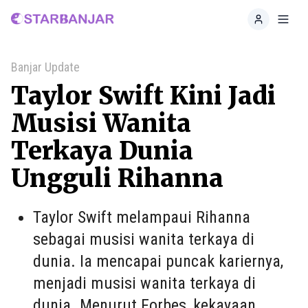
Home
Toggl
Banjar Update
Taylor Swift Kini Jadi
Musisi Wanita
Terkaya Dunia
Ungguli Rihanna
Taylor Swift melampaui Rihanna
sebagai musisi wanita terkaya di
dunia. Ia mencapai puncak kariernya,
menjadi musisi wanita terkaya di
dunia. Menurut Forbes, kekayaan