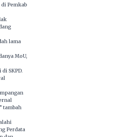
 di Pemkab
dak
dang
dah lama
adanya MoU,
i di SKPD.
al
yimpangan
ernal
” tambah
alahi
ng Perdata
n dan