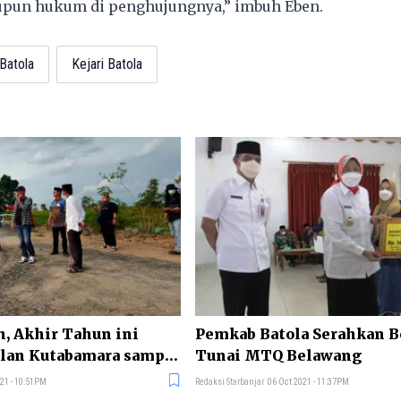
pun hukum di penghujungnya,” imbuh Eben.
Batola
Kejari Batola
, Akhir Tahun ini
Pemkab Batola Serahkan 
alan Kutabamara sampai
Tunai MTQ Belawang
21 - 10:51PM
Redaksi Starbanjar
06 Oct 2021 - 11:37PM