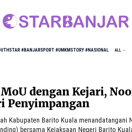
OUTHSTAR
#BANJARSPORT
#UMKMSTORY
#NASIONAL
ALL
MoU dengan Kejari, Noor
ri Penyimpangan
tah Kabupaten Barito Kuala menandatangani
nding) bersama Kejaksaan Negeri Barito Kuala 