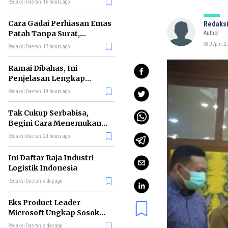
Redaksi Daerah
16 hours ago
Cara Gadai Perhiasan Emas
Redaksi
Patah Tanpa Surat,
Author
Ternyata Tetap Bisa!
08:07pm, 27
Redaksi Daerah
17 hours ago
Ramai Dibahas, Ini
Penjelasan Lengkap
tentang Konsep Kabinet
Redaksi Daerah
19 hours ago
Bayangan
Tak Cukup Serbabisa,
Begini Cara Menemukan
'Spike' agar CV Dilirik HR
Redaksi Daerah
20 hours ago
Ini Daftar Raja Industri
Logistik Indonesia
Redaksi Daerah
a day ago
Eks Product Leader
Microsoft Ungkap Sosok
yang Paling Cocok
Redaksi Daerah
a day ago