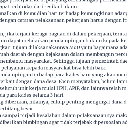
pat terhindar dari resiko hukum.
nimalkan di kemudian hari terhadap kemungkinan adany
dengan catatan pelaksanaan pekerjaan harus dengan iti
, jika terjadi keragu-raguan di dalam pekerjaan, terut
kum dapat melakukan pendampingan hukum kepada ke
kan, tujuan dilaksanakannya MoU yaitu bagaimana ada
ntah daerah dengan kejaksaan dalam membangun perc
 membantu masyarakat. Sehingga tujuan pemerintah da
pelayanan kepada masyarakat bisa lebih baik.
ndampingan terhadap para kades baru yang akan men
terkait dengan dana desa, Eben menyatakan, belum lama
seluruh unit kerja mulai HPH, APIP, dan lainnya telah
a para kades selama 3 hari.
 diberikan, nilainya, cukup penting mengingat dana d
erbilang besar.
n sampai terjadi kesalahan dalam pelaksanaannya maka
 diberikan bimbingan agar tidak terjebak dipersoalan a