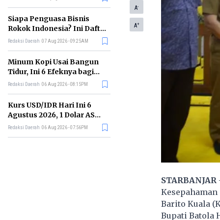
Memimpin di Era AI
-
A
Siapa Penguasa Bisnis
+
A
Rokok Indonesia? Ini Daftar
Perusahaan Terbesarnya
Redaksi Daerah
07 Aug 2026 - 09:25AM
Minum Kopi Usai Bangun
Tidur, Ini 6 Efeknya bagi
Kesehatan Tubuh
Redaksi Daerah
06 Aug 2026 - 08:15PM
Kurs USD/IDR Hari Ini 6
Agustus 2026, 1 Dolar AS
Kini Berapa Rupiah?
Redaksi Daerah
06 Aug 2026 - 07:56PM
STARBANJAR
Kesepahaman (
Barito Kuala (K
Bupati Batola 