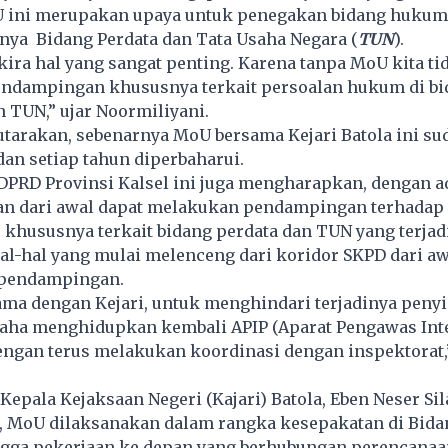
U ini merupakan upaya untuk penegakan bidang hukum
nya Bidang Perdata dan Tata Usaha Negara (
TUN
).
kira hal yang sangat penting. Karena tanpa MoU kita ti
dampingan khususnya terkait persoalan hukum di bi
 TUN,” ujar Noormiliyani.
tarakan, sebenarnya MoU bersama Kejari Batola ini su
an setiap tahun diperbaharui.
DPRD Provinsi Kalsel ini juga mengharapkan, dengan 
an dari awal dapat melakukan pendampingan terhadap
khususnya terkait bidang perdata dan TUN yang terjad
hal-hal yang mulai melenceng dari koridor SKPD dari aw
pendampingan.
sama dengan Kejari, untuk menghindari terjadinya pen
usaha menghidupkan kembali APIP (Aparat Pengawas Int
engan terus melakukan koordinasi dengan inspektorat,
 Kepala Kejaksaan Negeri (Kajari) Batola, Eben Neser Sil
 MoU dilaksanakan dalam rangka kesepakatan di Bida
gga pekerjaan ke depan yang berhubungan perencanaa