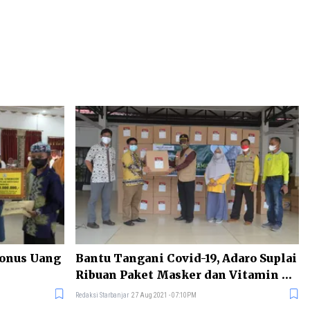
Bonus Uang
Bantu Tangani Covid-19, Adaro Suplai
Ribuan Paket Masker dan Vitamin ke
Batola
Redaksi Starbanjar
27 Aug 2021 - 07:10PM