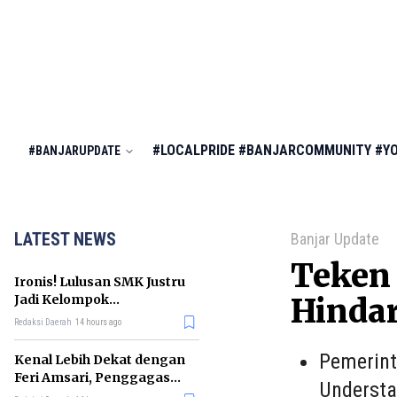
#LOCALPRIDE
#BANJARCOMMUNITY
#Y
#BANJARUPDATE
LATEST NEWS
Banjar Update
Teken 
Ironis! Lulusan SMK Justru
Jadi Kelompok
Hinda
Pengangguran Terbanyak
Redaksi Daerah
14 hours ago
di RI
Pemerin
Kenal Lebih Dekat dengan
Feri Amsari, Penggagas
Understa
Kabinet Bayangan