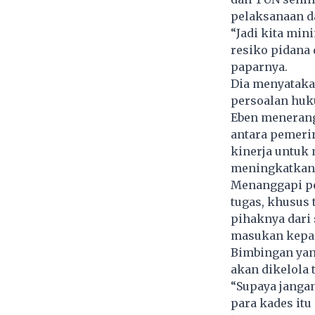
pelaksanaan da
“Jadi kita mi
resiko pidana 
paparnya.
Dia menyatakan
persoalan hu
Eben menerang
antara pemeri
kinerja untuk
meningkatkan 
Menanggapi pe
tugas, khusus 
pihaknya dari 
masukan kepad
Bimbingan yang
akan dikelola t
“Supaya janga
para kades itu