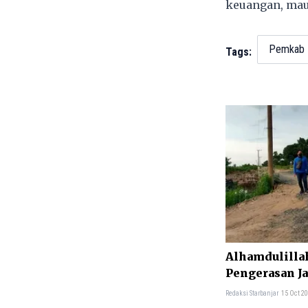
keuangan, mau
Pemkab 
Tags:
Alhamdulillah
Pengerasan J
Kuripan
Redaksi Starbanjar
15 Oct 20