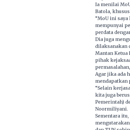
Ia menilai Mo
Batola, khusus
“MoU ini saya 
mempunyai pen
perdata dengan
Dia juga mengu
dilaksanakan d
Mantan Ketua 
pihak kejaksa
permasalahan, 
Agar jika ada 
mendapatkan 
“Selain kerja
kita juga ber
Pemerintah) d
Noormiliyani.
Sementara itu,
mengutarakan,
dan TUN sehin