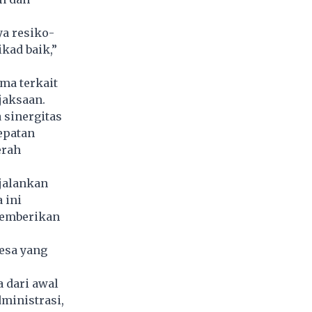
a resiko-
kad baik,”
ama terkait
jaksaan.
 sinergitas
epatan
erah
jalankan
 ini
 memberikan
esa yang
 dari awal
dministrasi,