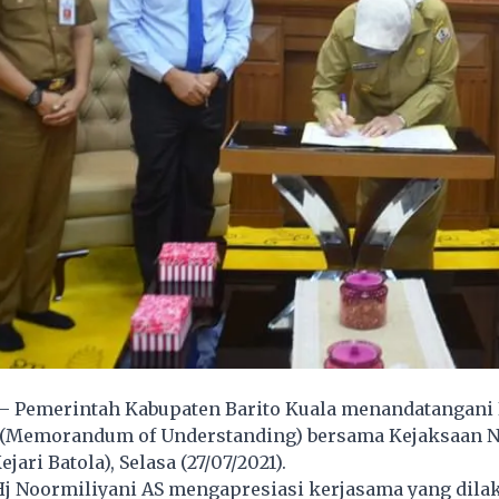
– Pemerintah Kabupaten Barito Kuala menandatangani
Memorandum of Understanding) bersama Kejaksaan N
ejari Batola), Selasa (27/07/2021).
Hj Noormiliyani AS mengapresiasi kerjasama yang dila