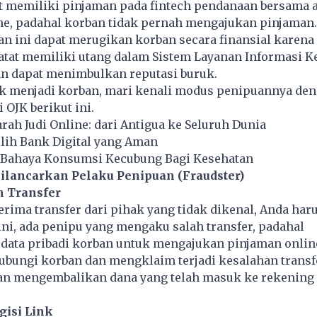
at memiliki pinjaman pada fintech pendanaan bersama 
ne, padahal korban tidak pernah mengajukan pinjaman
 ini dapat merugikan korban secara finansial karena 
catat memiliki utang dalam Sistem Layanan Informasi 
an dapat menimbulkan reputasi buruk.
ak menjadi korban, mari kenali modus penipuannya de
 OJK berikut ini.
arah Judi Online: dari Antigua ke Seluruh Dunia
ih Bank Digital yang Aman
7 Bahaya Konsumsi Kecubung Bagi Kesehatan
ilancarkan Pelaku Penipuan (Fraudster)
h Transfer
rima transfer dari pihak yang tidak dikenal, Anda haru
ini, ada penipu yang mengaku salah transfer, padahal
ata pribadi korban untuk mengajukan pinjaman onlin
bungi korban dan mengklaim terjadi kesalahan transfe
n mengembalikan dana yang telah masuk ke rekening
gisi Link