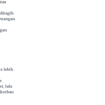
atau
.
ditagih
Keuangan
ngan
s lebih
e.
r, lalu
 korban