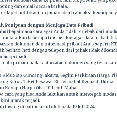
ening dan email secara berkala.
terdapat notifikasi pinjaman atau transaksi keuangan 
.
h Penipuan dengan Menjaga Data Pribadi
hui bagaimana cara agar Anda tidak terjebak dari modu
u melakukan beberapa tips berikut agar data pribadi te
arkan dokumen dan informasi pribadi Anda seperti KT
ih berhati-hati dengan telepon dari pihak tidak dikena
masi pribadi.
 data pribadi pada tautan atau dokumen yang terkesan
.
ay Kids Siap Guncang Jakarta, Segini Perkiraan Harga Ti
iang Kerok Tiket Pesawat RI Termahal Kedua di Dunia
n Kenapa Harga Obat RI Lebih Mahal
rapa cara yang bisa Anda lakukan untuk mencegah modu
 kini marak terjadi.
lah tayang di
balinesia.id
oleh pada 19 Jul 2024