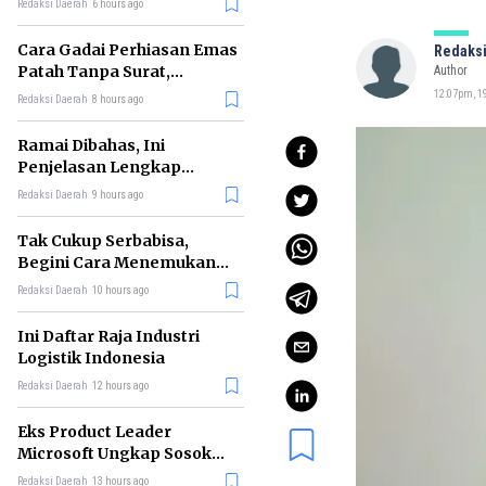
Redaksi Daerah
6 hours ago
Cara Gadai Perhiasan Emas
Redaksi
Patah Tanpa Surat,
Author
Ternyata Tetap Bisa!
12:07pm, 19
Redaksi Daerah
8 hours ago
Ramai Dibahas, Ini
Penjelasan Lengkap
tentang Konsep Kabinet
Redaksi Daerah
9 hours ago
Bayangan
Tak Cukup Serbabisa,
Begini Cara Menemukan
'Spike' agar CV Dilirik HR
Redaksi Daerah
10 hours ago
Ini Daftar Raja Industri
Logistik Indonesia
Redaksi Daerah
12 hours ago
Eks Product Leader
Microsoft Ungkap Sosok
yang Paling Cocok
Redaksi Daerah
13 hours ago