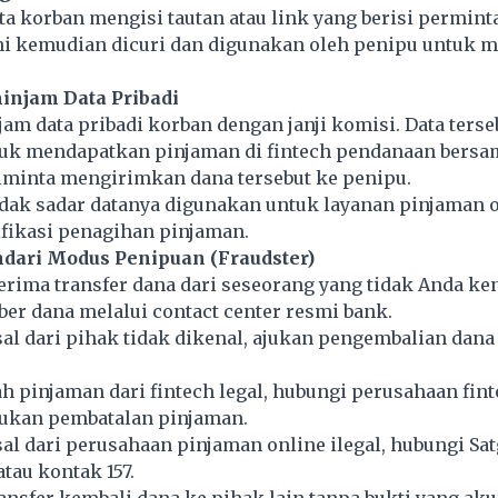
 korban mengisi tautan atau link yang berisi permint
ini kemudian dicuri dan digunakan oleh penipu untuk 
injam Data Pribadi
m data pribadi korban dengan janji komisi. Data terse
uk mendapatkan pinjaman di fintech pendanaan bersa
iminta mengirimkan dana tersebut ke penipu.
idak sadar datanya digunakan untuk layanan pinjaman 
fikasi penagihan pinjaman.
dari Modus Penipuan (Fraudster)
rima transfer dana dari seseorang yang tidak Anda ken
ber dana melalui contact center resmi bank.
sal dari pihak tidak dikenal, ajukan pengembalian dana
ah pinjaman dari fintech legal, hubungi perusahaan fin
jukan pembatalan pinjaman.
sal dari perusahaan pinjaman online ilegal, hubungi Sa
atau kontak 157.
nsfer kembali dana ke pihak lain tanpa bukti yang aku