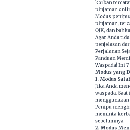
korban tercat
pinjaman onli
Modus penipuan
pinjaman, ter
OJK, dan bahk
Agar Anda tid
penjelasan dari
Perjalanan Sej
Panduan Memil
Waspada! Ini 
Modus yang D
1. Modus Sala
Jika Anda mene
waspada. Saat 
menggunakan d
Penipu menghu
meminta korba
sebelumnya.
2. Modus Men