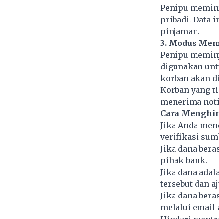
Penipu meminta
pribadi. Data 
pinjaman.
3. Modus Mem
Penipu meminja
digunakan unt
korban akan d
Korban yang t
menerima noti
Cara Menghin
Jika Anda mene
verifikasi sum
Jika dana bera
pihak bank.
Jika dana adal
tersebut dan a
Jika dana bera
melalui email 
Hindari mentra