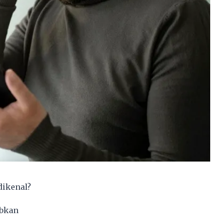
dikenal?
abkan