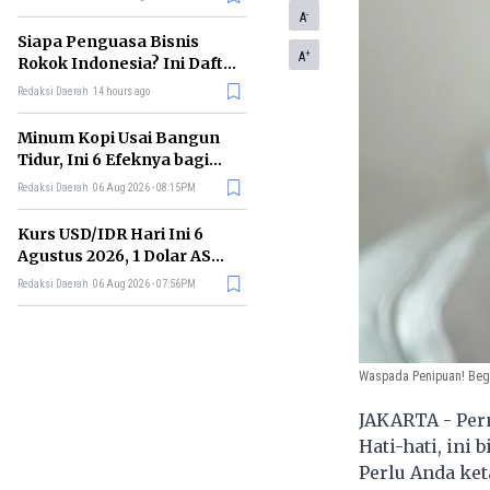
Memimpin di Era AI
-
A
Siapa Penguasa Bisnis
+
A
Rokok Indonesia? Ini Daftar
Perusahaan Terbesarnya
Redaksi Daerah
14 hours ago
Minum Kopi Usai Bangun
Tidur, Ini 6 Efeknya bagi
Kesehatan Tubuh
Redaksi Daerah
06 Aug 2026 - 08:15PM
Kurs USD/IDR Hari Ini 6
Agustus 2026, 1 Dolar AS
Kini Berapa Rupiah?
Redaksi Daerah
06 Aug 2026 - 07:56PM
Waspada Penipuan! Begi
JAKARTA - Per
Hati-hati, ini
Perlu Anda ke