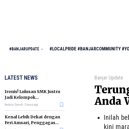
#LOCALPRIDE
#BANJARCOMMUNITY
#Y
#BANJARUPDATE
LATEST NEWS
Banjar Update
Terung
Ironis! Lulusan SMK Justru
Jadi Kelompok
Anda W
Pengangguran Terbanyak
Redaksi Daerah
5 hours ago
di RI
Inilah b
Kenal Lebih Dekat dengan
Feri Amsari, Penggagas
kini mara
Kabinet Bayangan