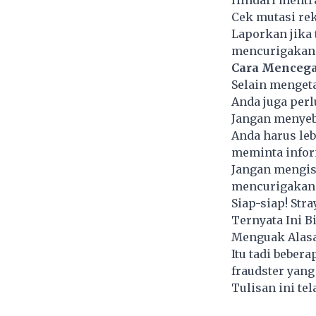
Cek mutasi rek
Laporkan jika 
mencurigakan
Cara Mencega
Selain mengeta
Anda juga perl
Jangan menyeb
Anda harus leb
meminta infor
Jangan mengisi
mencurigakan
Siap-siap! Str
Ternyata Ini B
Menguak Alasa
Itu tadi bebe
fraudster yang
Tulisan ini te