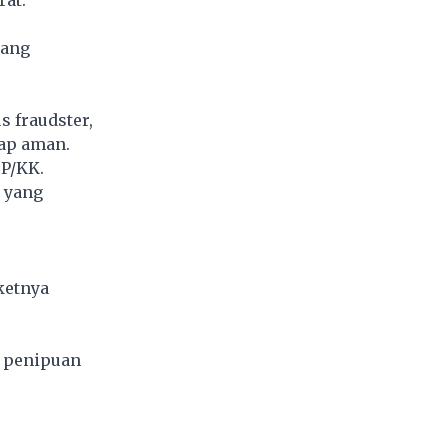
yang
s fraudster,
tap aman.
P/KK.
l yang
ketnya
s penipuan