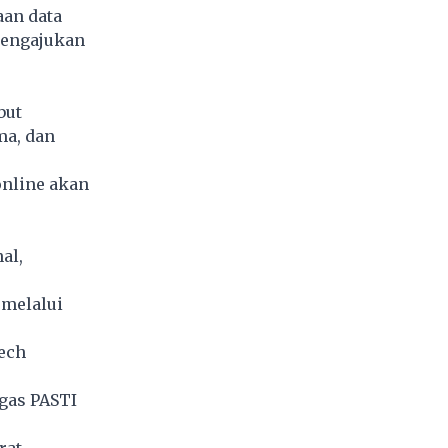
aan data
mengajukan
but
ma, dan
online akan
al,
 melalui
tech
tgas PASTI
rat.