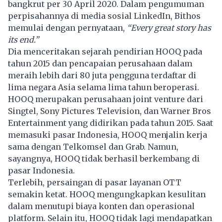
bangkrut per 30 April 2020. Dalam pengumuman
perpisahannya di media sosial LinkedIn, Bithos
memulai dengan pernyataan,
“Every great story has
its end.”
Dia menceritakan sejarah pendirian HOOQ pada
tahun 2015 dan pencapaian perusahaan dalam
meraih lebih dari 80 juta pengguna terdaftar di
lima negara Asia selama lima tahun beroperasi.
HOOQ merupakan perusahaan joint venture dari
Singtel, Sony Pictures Television, dan Warner Bros
Entertainment yang didirikan pada tahun 2015. Saat
memasuki pasar Indonesia, HOOQ menjalin kerja
sama dengan Telkomsel dan Grab. Namun,
sayangnya, HOOQ tidak berhasil berkembang di
pasar Indonesia.
Terlebih, persaingan di pasar layanan OTT
semakin ketat. HOOQ mengungkapkan kesulitan
dalam menutupi biaya konten dan operasional
platform. Selain itu, HOOQ tidak lagi mendapatkan