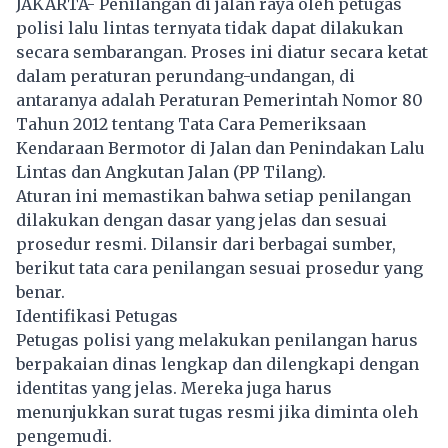
JAKARTA- Penilangan di jalan raya oleh petugas
polisi lalu lintas ternyata tidak dapat dilakukan
secara sembarangan. Proses ini diatur secara ketat
dalam peraturan perundang-undangan, di
antaranya adalah Peraturan Pemerintah Nomor 80
Tahun 2012 tentang Tata Cara Pemeriksaan
Kendaraan Bermotor di Jalan dan Penindakan Lalu
Lintas dan Angkutan Jalan (PP Tilang).
Aturan ini memastikan bahwa setiap penilangan
dilakukan dengan dasar yang jelas dan sesuai
prosedur resmi. Dilansir dari berbagai sumber,
berikut tata cara penilangan sesuai prosedur yang
benar.
Identifikasi Petugas
Petugas polisi yang melakukan penilangan harus
berpakaian dinas lengkap dan dilengkapi dengan
identitas yang jelas. Mereka juga harus
menunjukkan surat tugas resmi jika diminta oleh
pengemudi.