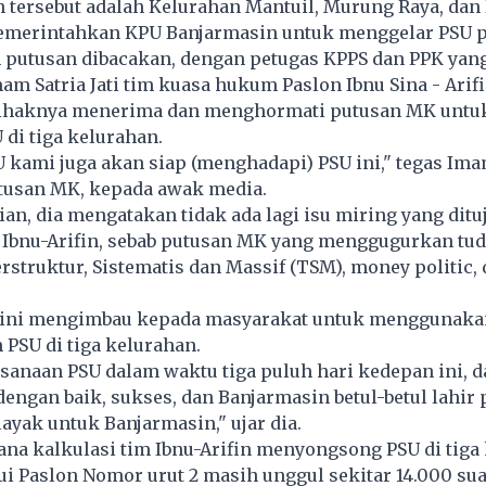
 tersebut adalah Kelurahan Mantuil, Murung Raya, dan 
emerintahkan KPU Banjarmasin untuk menggelar PSU p
h putusan dibacakan, dengan petugas KPPS dan PPK yang
 Satria Jati tim kuasa hukum Paslon Ibnu Sina - Arif
ihaknya menerima dan menghormati putusan MK untu
di tiga kelurahan.
U kami juga akan siap (menghadapi) PSU ini," tegas Ima
usan MK, kepada awak media.
an, dia mengatakan tidak ada lagi isu miring yang dit
 Ibnu-Arifin, sebab putusan MK yang menggugurkan tu
struktur, Sistematis dan Massif (TSM), money politic,
 ini mengimbau kepada masyarakat untuk menggunaka
 PSU di tiga kelurahan.
anaan PSU dalam waktu tiga puluh hari kedepan ini, d
engan baik, sukses, dan Banjarmasin betul-betul lahi
layak untuk Banjarmasin," ujar dia.
na kalkulasi tim Ibnu-Arifin menyongsong PSU di tiga
 Paslon Nomor urut 2 masih unggul sekitar 14.000 sua