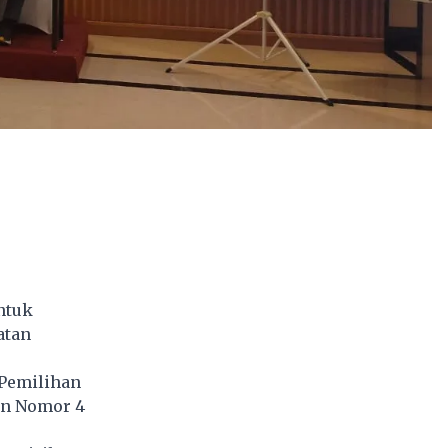
ntuk
atan
 Pemilihan
on Nomor 4