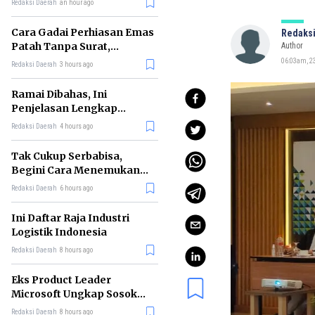
Redaksi Daerah
an hour ago
Cara Gadai Perhiasan Emas
Redaksi
Patah Tanpa Surat,
Author
Ternyata Tetap Bisa!
06:03am, 23
Redaksi Daerah
3 hours ago
Ramai Dibahas, Ini
Penjelasan Lengkap
tentang Konsep Kabinet
Redaksi Daerah
4 hours ago
Bayangan
Tak Cukup Serbabisa,
Begini Cara Menemukan
'Spike' agar CV Dilirik HR
Redaksi Daerah
6 hours ago
Ini Daftar Raja Industri
Logistik Indonesia
Redaksi Daerah
8 hours ago
Eks Product Leader
Microsoft Ungkap Sosok
yang Paling Cocok
Redaksi Daerah
8 hours ago