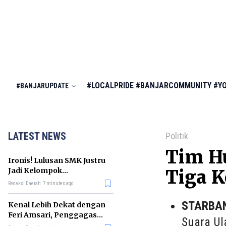
#LOCALPRIDE
#BANJARCOMMUNITY
#Y
#BANJARUPDATE
LATEST NEWS
Politik
Tim H
Ironis! Lulusan SMK Justru
Jadi Kelompok
Tiga 
Pengangguran Terbanyak
Redaksi Daerah
7 minutes ago
di RI
STARBA
Kenal Lebih Dekat dengan
Feri Amsari, Penggagas
Suara Ul
Kabinet Bayangan