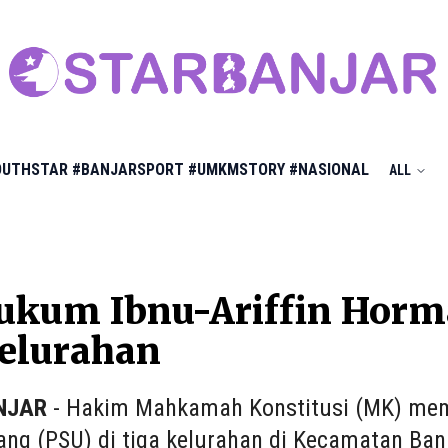
OUTHSTAR
#BANJARSPORT
#UMKMSTORY
#NASIONAL
ALL
ukum Ibnu-Ariffin Horm
Kelurahan
NJAR
- Hakim Mahkamah Konstitusi (MK) me
ang (PSU) di tiga kelurahan di Kecamatan Ban