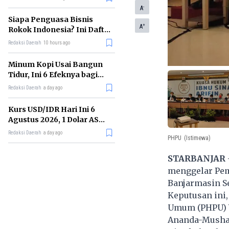
Memimpin di Era AI
-
A
Siapa Penguasa Bisnis
+
A
Rokok Indonesia? Ini Daftar
Perusahaan Terbesarnya
Redaksi Daerah
10 hours ago
Minum Kopi Usai Bangun
Tidur, Ini 6 Efeknya bagi
Kesehatan Tubuh
Redaksi Daerah
a day ago
Kurs USD/IDR Hari Ini 6
Agustus 2026, 1 Dolar AS
Kini Berapa Rupiah?
Redaksi Daerah
a day ago
PHPU
(Istimewa)
STARBANJAR
menggelar Pem
Banjarmasin Se
Keputusan ini
Umum (PHPU) W
Ananda-Mushaff