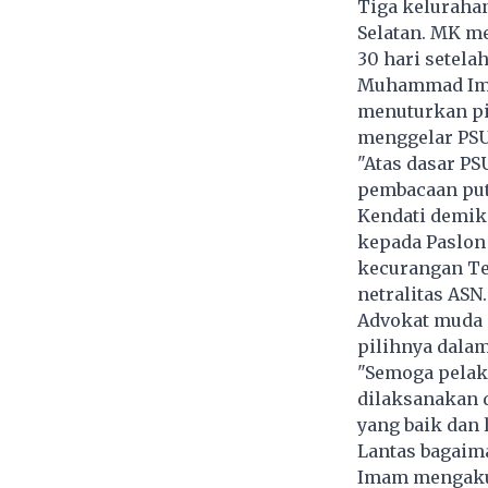
Tiga kelurahan
Selatan. MK m
30 hari setela
Muhammad Imam
menuturkan p
menggelar PSU 
"Atas dasar PS
pembacaan put
Kendati demiki
kepada Paslon
kecurangan Ter
netralitas ASN.
Advokat muda
pilihnya dalam
"Semoga pelaks
dilaksanakan d
yang baik dan 
Lantas bagaima
Imam mengakui