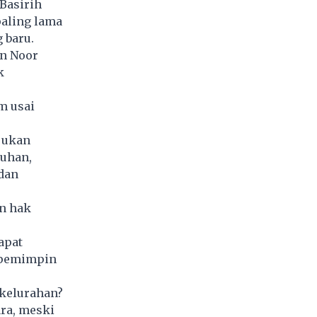
Basirih
aling lama
 baru.
in Noor
k
m usai
ujukan
duhan,
 dan
n hak
apat
r pemimpin
 kelurahan?
ra, meski