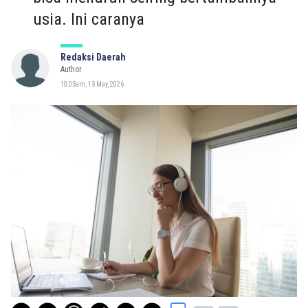
usia. Ini caranya
Redaksi Daerah
Author
10:05am, 15 May, 2026