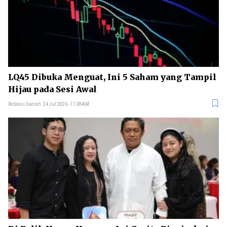
LQ45 Dibuka Menguat, Ini 5 Saham yang Tampil
Hijau pada Sesi Awal
Redaksi Daerah
24 Jul 2026 - 11:38AM