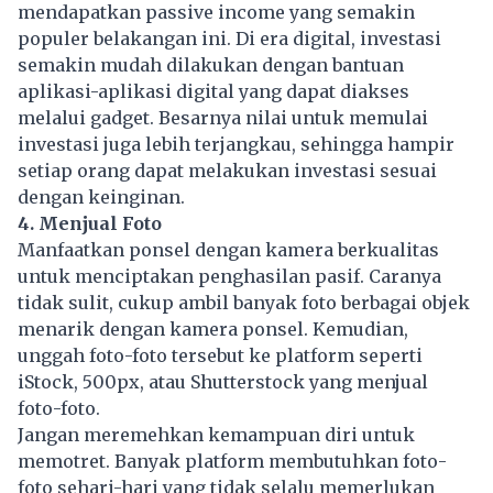
mendapatkan passive income yang semakin
populer belakangan ini. Di era digital, investasi
semakin mudah dilakukan dengan bantuan
aplikasi-aplikasi digital yang dapat diakses
melalui gadget. Besarnya nilai untuk memulai
investasi juga lebih terjangkau, sehingga hampir
setiap orang dapat melakukan investasi sesuai
dengan keinginan.
4. Menjual Foto
Manfaatkan ponsel dengan kamera berkualitas
untuk menciptakan
penghasilan
pasif. Caranya
tidak sulit, cukup ambil banyak foto berbagai objek
menarik dengan kamera ponsel. Kemudian,
unggah foto-foto tersebut ke platform seperti
iStock, 500px, atau Shutterstock yang menjual
foto-foto.
Jangan meremehkan kemampuan diri untuk
memotret. Banyak platform membutuhkan foto-
foto sehari-hari yang tidak selalu memerlukan