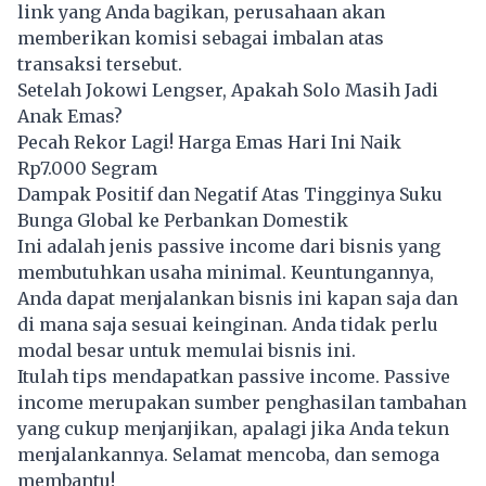
link yang Anda bagikan, perusahaan akan
memberikan komisi sebagai imbalan atas
transaksi tersebut.
Setelah Jokowi Lengser, Apakah Solo Masih Jadi
Anak Emas?
Pecah Rekor Lagi! Harga Emas Hari Ini Naik
Rp7.000 Segram
Dampak Positif dan Negatif Atas Tingginya Suku
Bunga Global ke Perbankan Domestik
Ini adalah jenis passive income dari bisnis yang
membutuhkan usaha minimal. Keuntungannya,
Anda dapat menjalankan bisnis ini kapan saja dan
di mana saja sesuai keinginan. Anda tidak perlu
modal besar untuk memulai bisnis ini.
Itulah tips mendapatkan passive income. Passive
income merupakan sumber penghasilan tambahan
yang cukup menjanjikan, apalagi jika Anda tekun
menjalankannya. Selamat mencoba, dan semoga
membantu!