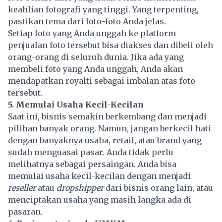
keahlian fotografi yang tinggi. Yang terpenting,
pastikan tema dari foto-foto Anda jelas.
Setiap foto yang Anda unggah ke platform
penjualan foto tersebut bisa diakses dan dibeli oleh
orang-orang di seluruh dunia. Jika ada yang
membeli foto yang Anda unggah, Anda akan
mendapatkan royalti sebagai imbalan atas foto
tersebut.
5. Memulai Usaha Kecil-Kecilan
Saat ini, bisnis semakin berkembang dan menjadi
pilihan banyak orang. Namun, jangan berkecil hati
dengan banyaknya usaha, retail, atau brand yang
sudah menguasai pasar. Anda tidak perlu
melihatnya sebagai persaingan. Anda bisa
memulai usaha kecil-kecilan dengan menjadi
reseller
atau
dropshipper
dari bisnis orang lain, atau
menciptakan usaha yang masih langka ada di
pasaran.