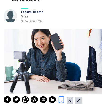
Redaksi Daerah
Author
09:10am, 04 Oct, 2024
-
+
A
A