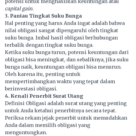
potensi untuk menghasilkan keuntungan atau
capital gain
.
3. Pantau Tingkat Suku Bunga
Hal penting yang harus Anda ingat adalah bahwa
nilai obligasi sangat dipengaruhi oleh tingkat
suku bunga. Imbal hasil obligasi berhubungan
terbalik dengan tingkat suku bunga.
Ketika suku bunga turun, potensi keuntungan dari
obligasi bisa meningkat, dan sebaliknya, jika suku
bunga naik, keuntungan obligasi bisa menurun.
Oleh karena itu, penting untuk
mempertimbangkan waktu yang tepat dalam
berinvestasi obligasi.
4. Kenali Penerbit Surat Utang
Definisi Obligasi adalah surat utang yang penting
untuk Anda ketahui penerbitnya secara tepat.
Periksa rekam jejak penerbit untuk memudahkan
Anda dalam memilih obligasi yang
menguntungkan.