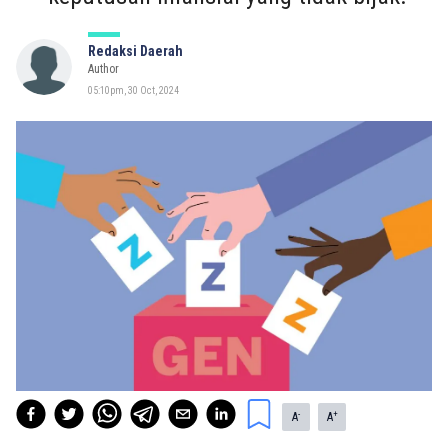
Redaksi Daerah
Author
05:10pm, 30 Oct, 2024
-
+
A
A