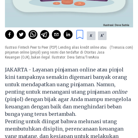
-
+
A
A
Ilustrasi Fintech Peer to Peer (P2P) Lending alias kredit online atau
(Trenasia.com)
pinjaman online (pinjol) yang resmi dan terdaftar di Otoritas Jasa
Keuangan (OJK), bukan ilegal. Ilustrator: Deva Satria/TrenAsia
JAKARTA - Layanan pinjaman online atau pinjol
kini tampaknya semakin digemari banyak orang
untuk mendapatkan uang pinjaman. Namun,
penting untuk menangani utang pinjaman
online
(pinjol) dengan bijak agar Anda mampu mengelola
keuangan dengan baik dan menghindari beban
bunga yang terus bertambah.
Penting untuk diingat bahwa melunasi utang
membutuhkan disiplin, perencanaan keuangan
yang matang, dan kesiapan untuk melakukan