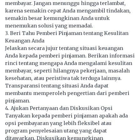
membayar. Jangan menunggu hingga terlambat,
karena semakin cepat Anda mengambil tindakan,
semakin besar kemungkinan Anda untuk
menemukan solusi yang memadai.
3. Beri Tahu Pemberi Pinjaman tentang Kesulitan
Keuangan Anda
Jelaskan secara jujur tentang situasi keuangan
Anda kepada pemberi pinjaman. Berikan informasi
rinci tentang mengapa Anda mengalami kesulitan
membayar, seperti hilangnya pekerjaan, masalah
kesehatan, atau peristiwa tak terduga lainnya.
Transparansi tentang situasi Anda dapat
membantu memperoleh pengertian dari pemberi
pinjaman.
4. Ajukan Pertanyaan dan Diskusikan Opsi
Tanyakan kepada pemberi pinjaman apakah ada
opsi pembayaran yang lebih fleksibel atau
program penyelesaian utang yang dapat
ditawarkan. Diskusikan kemungkinan