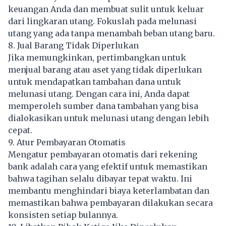
keuangan Anda dan membuat sulit untuk keluar
dari lingkaran utang. Fokuslah pada melunasi
utang yang ada tanpa menambah beban utang baru.
8. Jual Barang Tidak Diperlukan
Jika memungkinkan, pertimbangkan untuk
menjual barang atau aset yang tidak diperlukan
untuk mendapatkan tambahan dana untuk
melunasi utang. Dengan cara ini, Anda dapat
memperoleh sumber dana tambahan yang bisa
dialokasikan untuk melunasi utang dengan lebih
cepat.
9. Atur Pembayaran Otomatis
Mengatur pembayaran otomatis dari rekening
bank adalah cara yang efektif untuk memastikan
bahwa tagihan selalu dibayar tepat waktu. Ini
membantu menghindari biaya keterlambatan dan
memastikan bahwa pembayaran dilakukan secara
konsisten setiap bulannya.