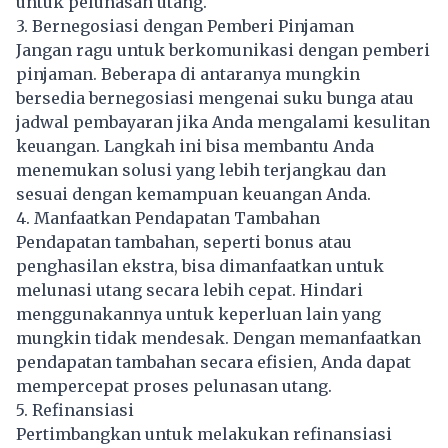
untuk pelunasan utang.
3. Bernegosiasi dengan Pemberi Pinjaman
Jangan ragu untuk berkomunikasi dengan pemberi
pinjaman. Beberapa di antaranya mungkin
bersedia bernegosiasi mengenai suku bunga atau
jadwal pembayaran jika Anda mengalami kesulitan
keuangan. Langkah ini bisa membantu Anda
menemukan solusi yang lebih terjangkau dan
sesuai dengan kemampuan keuangan Anda.
4. Manfaatkan Pendapatan Tambahan
Pendapatan tambahan, seperti bonus atau
penghasilan ekstra, bisa dimanfaatkan untuk
melunasi utang secara lebih cepat. Hindari
menggunakannya untuk keperluan lain yang
mungkin tidak mendesak. Dengan memanfaatkan
pendapatan tambahan secara efisien, Anda dapat
mempercepat proses pelunasan utang.
5. Refinansiasi
Pertimbangkan untuk melakukan refinansiasi