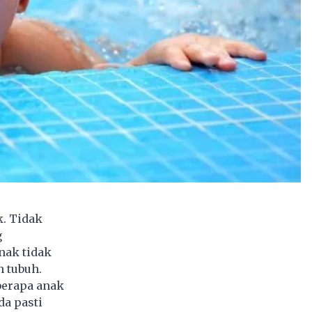
. Tidak
g
nak tidak
n tubuh.
berapa anak
da pasti