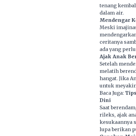
tenang kembal
dalam air.
Mendengar K
Meski imajina
mendengarkan
ceritanya sam
ada yang perlu 
Ajak Anak B
Setelah mende
melatih berend
hangat. Jika 
untuk meyakink
Baca Juga:
Tip
Dini
Saat berendam
rileks, ajak a
kesukaannya s
lupa berikan p