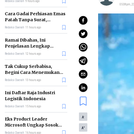
Redaksi Daerah
9 hours ago
05:08pm, 2
Cara Gadai Perhiasan Emas
Patah Tanpa Surat,
Ternyata Tetap Bisa!
Redaksi Daerah
11 hours ago
Ramai Dibahas, Ini
Penjelasan Lengkap
tentang Konsep Kabinet
Redaksi Daerah
12 hours ago
Bayangan
Tak Cukup Serbabisa,
Begini Cara Menemukan
'Spike' agar CV Dilirik HR
Redaksi Daerah
13 hours ago
Ini Daftar Raja Industri
Logistik Indonesia
Redaksi Daerah
15 hours ago
-
A
Eks Product Leader
Microsoft Ungkap Sosok
+
A
yang Paling Cocok
Redaksi Daerah
16 hours ago