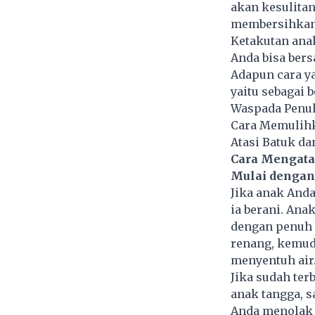
akan kesulita
membersihkan 
Ketakutan anak
Anda bisa bers
Adapun cara ya
yaitu sebagai b
Waspada Penul
Cara Memulihk
Atasi Batuk da
Cara Mengata
Mulai dengan
Jika anak And
ia berani. Ana
dengan penuh 
renang, kemud
menyentuh air
Jika sudah ter
anak tangga, s
Anda menolak 