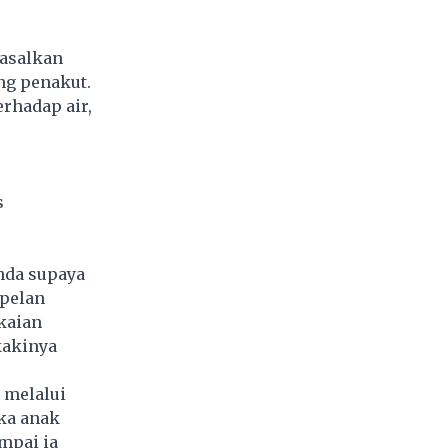
 asalkan
ng penakut.
rhadap air,
s
nda supaya
-pelan
kaian
kakinya
 melalui
ika anak
mpai ia