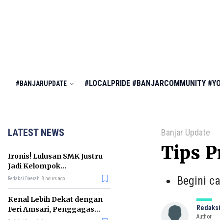
#LOCALPRIDE
#BANJARCOMMUNITY
#Y
#BANJARUPDATE
LATEST NEWS
Banjar Update
Tips P
Ironis! Lulusan SMK Justru
Jadi Kelompok
Pengangguran Terbanyak
Begini c
Redaksi Daerah
8 hours ago
di RI
Kenal Lebih Dekat dengan
Redaksi
Feri Amsari, Penggagas
Author
Kabinet Bayangan