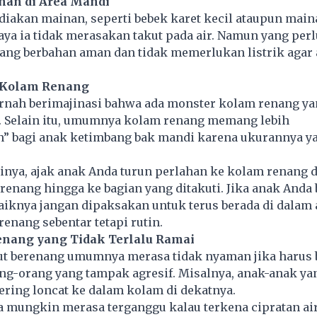
an di Area Mandi
diakan mainan, seperti bebek karet kecil ataupun main
aya ia tidak merasakan takut pada air. Namun yang perlu
ang berbahan aman dan tidak memerlukan listrik agar 
 Kolam Renang
rnah berimajinasi bahwa ada monster kolam renang ya
Selain itu, umumnya kolam renang memang lebih
 bagi anak ketimbang bak mandi karena ukurannya ya
nya, ajak anak Anda turun perlahan ke kolam renang 
renang hingga ke bagian yang ditakuti. Jika anak Anda
aiknya jangan dipaksakan untuk terus berada di dalam a
erenang sebentar tetapi rutin.
enang yang Tidak Terlalu Ramai
ut berenang umumnya merasa tidak nyaman jika harus 
ng-orang yang tampak agresif. Misalnya, anak-anak yan
ering loncat ke dalam kolam di dekatnya.
 mungkin merasa terganggu kalau terkena cipratan air