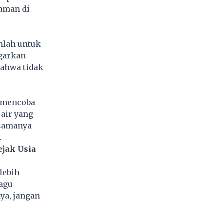
aman di
nlah untuk
garkan
ahwa tidak
a mencoba
air yang
rsamanya
.
jak Usia
lebih
lagu
ya, jangan