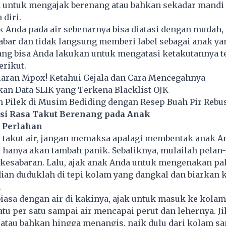
n untuk mengajak
berenang a
tau bahkan sekadar mandi
diri.
 Anda pada air sebenarnya bisa diatasi dengan mudah,
abar dan tidak langsung memberi label sebagai anak ya
ng bisa Anda lakukan untuk mengatasi ketakutannya te
erikut.
aran Mpox! Ketahui Gejala dan Cara Mencegahnya
an Data SLIK yang Terkena Blacklist OJK
n Pilek di Musim Bediding dengan Resep Buah Pir Rebu
si Rasa Takut Berenang pada Anak
 Perlahan
a takut air, jangan memaksa apalagi membentak anak A
k hanya akan tambah panik. Sebaliknya, mulailah pelan
kesabaran. Lalu, ajak anak Anda untuk mengenakan pa
ian duduklah di tepi kolam yang dangkal dan biarkan 
.
biasa dengan air di kakinya, ajak untuk masuk ke kolam
atu per satu sampai air mencapai perut dan lehernya. J
atau bahkan hingga menangis, naik dulu dari kolam sa