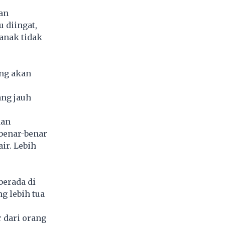
an
 diingat,
anak tidak
ng akan
ng jauh
dan
 benar-benar
ir. Lebih
berada di
g lebih tua
 dari orang