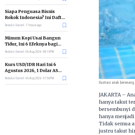
Memimpin di Era AI
Siapa Penguasa Bisnis
Rokok Indonesia? Ini Daftar
Perusahaan Terbesarnya
Redaksi Daerah
17 hours ago
Minum Kopi Usai Bangun
Tidur, Ini 6 Efeknya bagi
Kesehatan Tubuh
Redaksi Daerah
06 Aug 2026 - 08:15PM
Kurs USD/IDR Hari Ini 6
Agustus 2026, 1 Dolar AS
Kini Berapa Rupiah?
Redaksi Daerah
06 Aug 2026 - 07:56PM
Ilustrasi anak berenang.
JAKARTA – Ana
hanya takut te
bersembunyi di
hanya menjadi
Tidak semua an
justru takut h