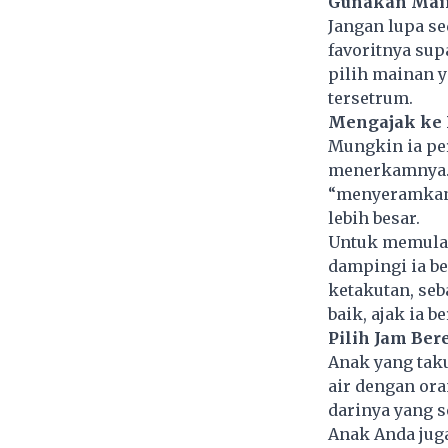
Gunakan Main
Jangan lupa se
favoritnya sup
pilih mainan y
tersetrum.
Mengajak ke
Mungkin ia pe
menerkamnya. 
“menyeramkan”
lebih besar.
Untuk memulai
dampingi ia be
ketakutan, seb
baik, ajak ia b
Pilih Jam Ber
Anak yang tak
air dengan ora
darinya yang s
Anak Anda juga