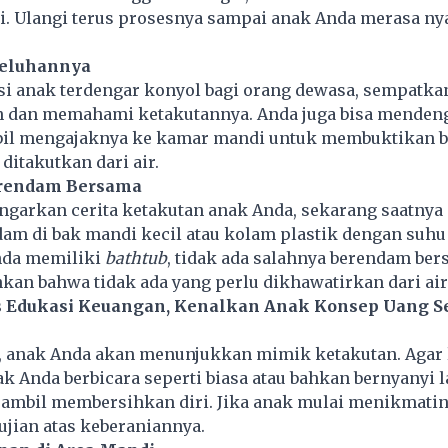
i. Ulangi terus prosesnya sampai anak Anda merasa ny
eluhannya
si anak terdengar konyol bagi orang dewasa, sempatka
 dan memahami ketakutannya. Anda juga bisa menden
bil mengajaknya ke kamar mandi untuk membuktikan b
ditakutkan dari air.
erendam Bersama
ngarkan cerita ketakutan anak Anda, sekarang saatny
am di bak mandi kecil atau kolam plastik dengan suhu 
Anda memiliki
bathtub
, tidak ada salahnya berendam be
an bahwa tidak ada yang perlu dikhawatirkan dari air
s Edukasi Keuangan, Kenalkan Anak Konsep Uang Se
, anak Anda akan menunjukkan mimik ketakutan. Agar 
nak Anda berbicara seperti biasa atau bahkan bernyanyi 
ambil membersihkan diri. Jika anak mulai menikmatin
ujian atas keberaniannya.