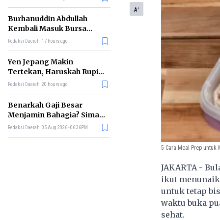
+
A
Burhanuddin Abdullah
Kembali Masuk Bursa
Gubernur BI, Ini Rekam
Redaksi Daerah
17 hours ago
Jejaknya
Yen Jepang Makin
Tertekan, Haruskah Rupiah
Ikut Khawatir?
Redaksi Daerah
20 hours ago
Benarkah Gaji Besar
Menjamin Bahagia? Simak
Penjelasan Ilmu Ekonomi
Redaksi Daerah
05 Aug 2026 - 06:36PM
5 Cara Meal Prep untuk
JAKARTA - Bula
ikut menunaik
untuk tetap b
waktu buka pua
sehat.