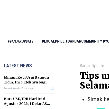
#LOCALPRIDE
#BANJARCOMMUNITY
#Y
#BANJARUPDATE
LATEST NEWS
Banjar Update
Tips 
Minum Kopi Usai Bangun
Tidur, Ini 6 Efeknya bagi
Selam
Kesehatan Tubuh
Redaksi Daerah
10 hours ago
Simak be
Kurs USD/IDR Hari Ini 6
Agustus 2026, 1 Dolar AS
Kini Berapa Rupiah?