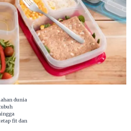
lahan dunia
tubuh
hingga
tap fit dan