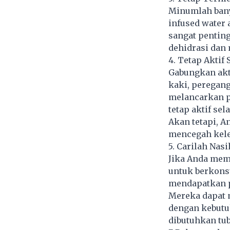
Minumlah banya
infused water 
sangat pentin
dehidrasi dan
4. Tetap Aktif 
Gabungkan akti
kaki, peregang
melancarkan p
tetap aktif se
Akan tetapi, A
mencegah kele
5. Carilah Nasi
Jika Anda memi
untuk berkonsu
mendapatkan p
Mereka dapat 
dengan kebutu
dibutuhkan tu