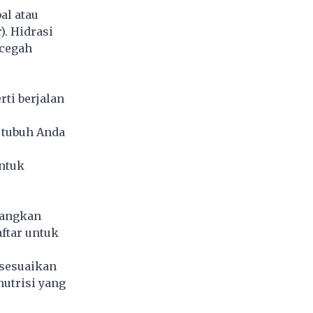
al atau
). Hidrasi
ncegah
rti berjalan
 tubuh Anda
untuk
bangkan
aftar untuk
sesuaikan
utrisi yang