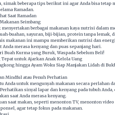
u, simak beberapa tips berikut ini agar Anda bisa tetap
selama Ramadan.
hat Saat Ramadan
n Makanan Seimbang
k menyertakan berbagai makanan kaya nutrisi dalam 
buah-buahan, sayuran, biji-bijian, protein tanpa lemak, 
jenis makanan ini mampu memberikan nutrisi dan energ
 Anda merasa kenyang dan puas sepanjang hari.
iri Buah Kurma yang Buruk, Waspada Sebelum Beli!
g Tepat untuk Ajarkan Anak Kelola Uang
ngkong hingga Ayam Woku Siap Manjakan Lidah di Bukb
an Mindful atau Penuh Perhatian
u Anda untuk mengunyah makanan secara perlahan da
. Perhatikan sinyal lapar dan kenyang pada tubuh Anda,
akan saat Anda merasa kenyang.
uan saat makan, seperti menonton TV, menonton video 
onsel, agar tetap fokus pada makanan.
drasi