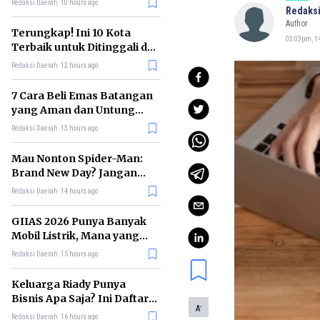
Redaksi Daerah
10 hours ago
Redaksi
Author
Terungkap! Ini 10 Kota
03:03pm, 14
Terbaik untuk Ditinggali di
Dunia Tahun 2026
Redaksi Daerah
12 hours ago
7 Cara Beli Emas Batangan
yang Aman dan Untung
untuk Pemula
Redaksi Daerah
13 hours ago
Mau Nonton Spider-Man:
Brand New Day? Jangan
Lewatkan 6 Film Penting
Redaksi Daerah
14 hours ago
Ini
GIIAS 2026 Punya Banyak
Mobil Listrik, Mana yang
Cocok untuk Gaji Rp10 Juta?
Redaksi Daerah
15 hours ago
Keluarga Riady Punya
Bisnis Apa Saja? Ini Daftar
-
A
Kerajaan Usahanya
Redaksi Daerah
16 hours ago