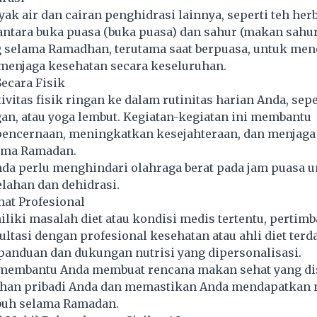
k air dan cairan penghidrasi lainnya, seperti teh herb
antara buka puasa (buka puasa) dan sahur (makan sahur
g selama Ramadhan, terutama saat berpuasa, untuk me
 menjaga kesehatan secara keseluruhan.
Secara Fisik
vitas fisik ringan ke dalam rutinitas harian Anda, sepe
an, atau yoga lembut. Kegiatan-kegiatan ini membantu
encernaan, meningkatkan kesejahteraan, dan menjaga
lama Ramadan.
nda perlu menghindari olahraga berat pada jam puasa 
lahan dan dehidrasi.
hat Profesional
liki masalah diet atau kondisi medis tertentu, pertim
ltasi dengan profesional kesehatan atau ahli diet terd
anduan dan dukungan nutrisi yang dipersonalisasi.
membantu Anda membuat rencana makan sehat yang di
han pribadi Anda dan memastikan Anda mendapatkan n
buh selama Ramadan.