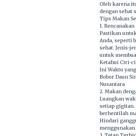
Oleh karena it
dengan sehat 
Tips Makan Se
1. Rencanaka
Pastikan untu
Anda, seperti 
sehat. Jenis-
untuk membuat
Ketahui Ciri-c
Ini Waktu yan
Bobor Daun Si
Nusantara
2. Makan deng
Luangkan wakt
setiap gigitan
berhentilah m
Hindari gangg
menggunakan p
3. Tetap Terhi