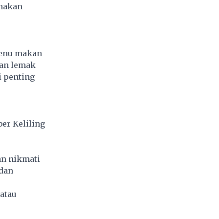
 makan
menu makan
dan lemak
i penting
er Keliling
n nikmati
 dan
atau