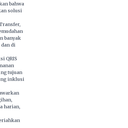
pkan bahwa
an solusi
Transfer,
kemudahan
in banyak
 dan di
ksi QRIS
amanan
ng tujuan
ng inklusi
nawarkan
gihan,
a harian,
meriahkan