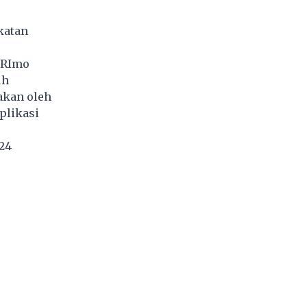
katan
BRImo
uh
akan oleh
plikasi
024