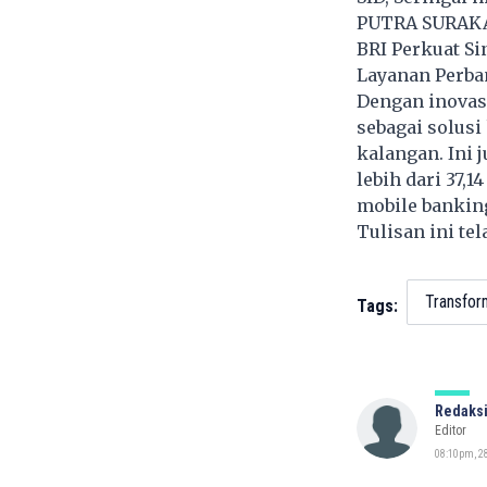
PUTRA SURAKA
BRI Perkuat S
Layanan Perb
Dengan inovas
sebagai solus
kalangan. Ini 
lebih dari 37,
mobile banking
Tulisan ini te
Transform
Tags:
Redaksi
Editor
08:10pm, 28