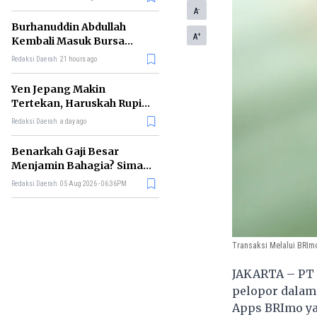
-
A
Burhanuddin Abdullah
+
A
Kembali Masuk Bursa
Gubernur BI, Ini Rekam
Redaksi Daerah
21 hours ago
Jejaknya
Yen Jepang Makin
Tertekan, Haruskah Rupiah
Ikut Khawatir?
Redaksi Daerah
a day ago
Benarkah Gaji Besar
Menjamin Bahagia? Simak
Penjelasan Ilmu Ekonomi
Redaksi Daerah
05 Aug 2026 - 06:36PM
Transaksi Melalui BRIm
JAKARTA – PT B
pelopor dalam 
Apps BRImo yan