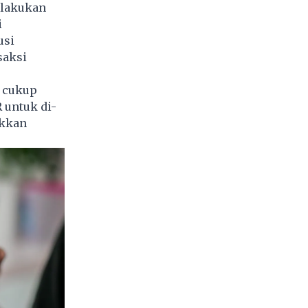
elakukan
i
usi
saksi
h cukup
 untuk di-
ukkan