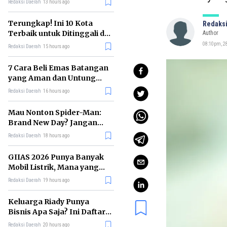
Redaksi Daerah
13 hours ago
Terungkap! Ini 10 Kota
Redaksi
Terbaik untuk Ditinggali di
Author
Dunia Tahun 2026
08:10pm, 28
Redaksi Daerah
15 hours ago
7 Cara Beli Emas Batangan
yang Aman dan Untung
untuk Pemula
Redaksi Daerah
16 hours ago
Mau Nonton Spider-Man:
Brand New Day? Jangan
Lewatkan 6 Film Penting
Redaksi Daerah
18 hours ago
Ini
GIIAS 2026 Punya Banyak
Mobil Listrik, Mana yang
Cocok untuk Gaji Rp10 Juta?
Redaksi Daerah
19 hours ago
Keluarga Riady Punya
Bisnis Apa Saja? Ini Daftar
Kerajaan Usahanya
Redaksi Daerah
20 hours ago