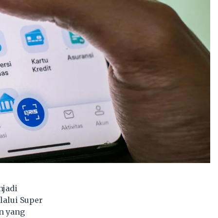
njadi
lalui Super
an yang