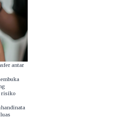
sfer antar
 membuka
ng
risiko
Suhandinata
luas