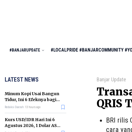
#LOCALPRIDE
#BANJARCOMMUNITY
#Y
#BANJARUPDATE
LATEST NEWS
Banjar Update
Transa
Minum Kopi Usai Bangun
Tidur, Ini 6 Efeknya bagi
QRIS T
Kesehatan Tubuh
Redaksi Daerah
13 hours ago
BRI rili
Kurs USD/IDR Hari Ini 6
Agustus 2026, 1 Dolar AS
cara yang
Kini Berapa Rupiah?