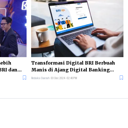
Lebih
Transformasi Digital BRI Berbuah
BRI dan
Manis di Ajang Digital Banking
Awards
Redaksi Daerah
03 Dec 2024 - 02:40PM