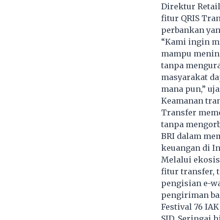
Direktur Reta
fitur QRIS Tra
perbankan yan
“Kami ingin me
mampu mening
tanpa mengura
masyarakat da
mana pun,” uja
Keamanan trans
Transfer meme
tanpa mengorb
BRI dalam mem
keuangan di I
Melalui ekosi
fitur transfer,
pengisian e-wa
pengiriman bar
Festival 76 IA
SID, Seringai 