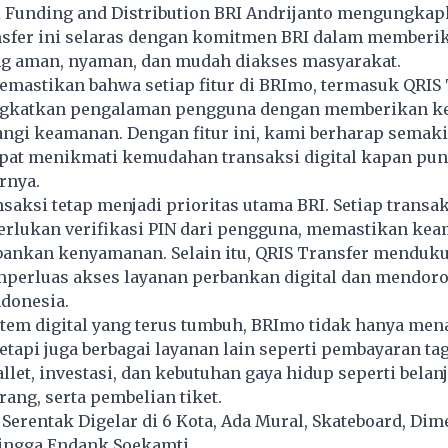
il Funding and Distribution BRI Andrijanto mengungka
nsfer ini selaras dengan komitmen BRI dalam memberik
g aman, nyaman, dan mudah diakses masyarakat.
mastikan bahwa setiap fitur di BRImo, termasuk QRIS 
katkan pengalaman pengguna dengan memberikan 
ngi keamanan. Dengan fitur ini, kami berharap semak
pat menikmati kemudahan transaksi digital kapan pun
rnya.
aksi tetap menjadi prioritas utama BRI. Setiap transa
rlukan verifikasi PIN dari pengguna, memastikan ke
ankan kenyamanan. Selain itu, QRIS Transfer menduku
perluas akses layanan perbankan digital dan mendoro
ndonesia.
stem digital yang terus tumbuh, BRImo tidak hanya me
 tetapi juga berbagai layanan lain seperti pembayaran ta
llet, investasi, dan kebutuhan gaya hidup seperti belanj
ang, serta pembelian tiket.
K Serentak Digelar di 6 Kota, Ada Mural, Skateboard, Di
hingga Endank Soekamti