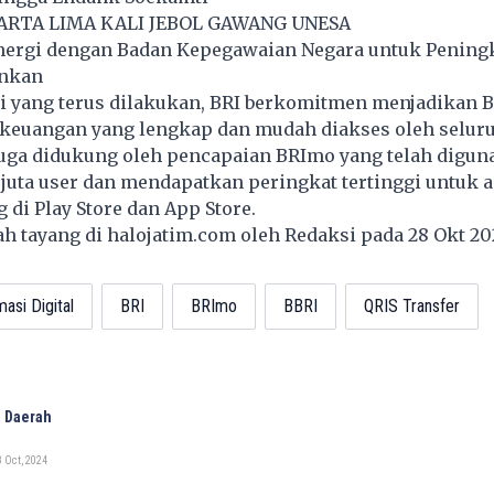
RTA LIMA KALI JEBOL GAWANG UNESA
inergi dengan Badan Kepegawaian Negara untuk Pening
ankan
i yang terus dilakukan, BRI berkomitmen menjadikan 
i keuangan yang lengkap dan mudah diakses oleh selur
juga didukung oleh pencapaian BRImo yang telah digun
14 juta user dan mendapatkan peringkat tertinggi untuk a
 di Play Store dan App Store.
lah tayang di
halojatim.com
oleh Redaksi pada 28 Okt 2
asi Digital
BRI
BRImo
BBRI
QRIS Transfer
 Daerah
 Oct, 2024