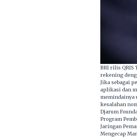
BRI rilis QRI
rekening denga
Jika sebagai 
aplikasi dan 
memindainya u
kesalahan nom
Djarum Foundat
Program Pembe
Jaringan Pema
Mengecap Mani