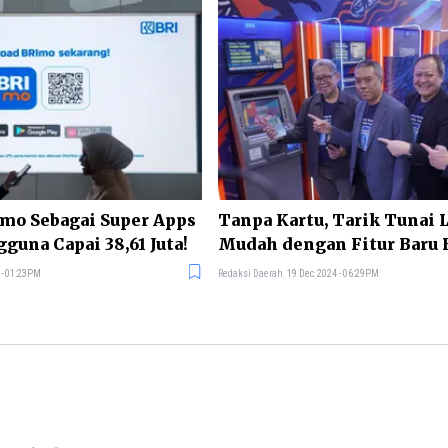
mo Sebagai Super Apps
Tanpa Kartu, Tarik Tunai 
guna Capai 38,61 Juta!
Mudah dengan Fitur Baru 
Artajasa
 - 01:23PM
Redaksi Daerah
19 Dec 2024 - 06:29PM