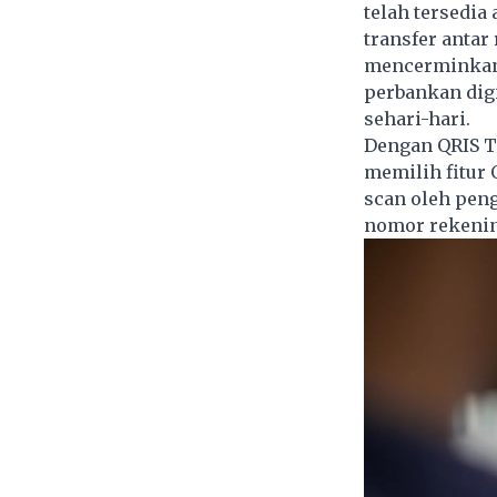
telah tersedi
transfer antar
mencerminkan 
perbankan dig
sehari-hari.
Dengan QRIS Tr
memilih fitur 
scan oleh pen
nomor rekenin