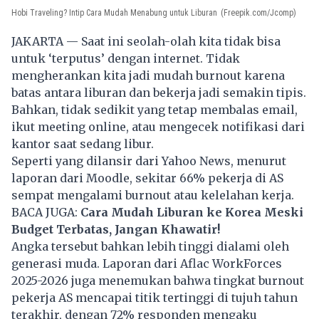
Hobi Traveling? Intip Cara Mudah Menabung untuk Liburan
(Freepik.com/Jcomp)
JAKARTA — Saat ini seolah-olah kita tidak bisa
untuk ‘terputus’ dengan internet. Tidak
mengherankan kita jadi mudah burnout karena
batas antara liburan dan bekerja jadi semakin tipis.
Bahkan, tidak sedikit yang tetap membalas email,
ikut meeting online, atau mengecek notifikasi dari
kantor saat sedang libur.
Seperti yang dilansir dari Yahoo News, menurut
laporan dari Moodle, sekitar 66% pekerja di AS
sempat mengalami
burnout
atau kelelahan kerja.
BACA JUGA:
Cara Mudah Liburan ke Korea Meski
Budget Terbatas, Jangan Khawatir!
Angka tersebut bahkan lebih tinggi dialami oleh
generasi muda. Laporan dari Aflac WorkForces
2025-2026 juga menemukan bahwa tingkat burnout
pekerja AS mencapai titik tertinggi di tujuh tahun
terakhir, dengan 72% responden mengaku