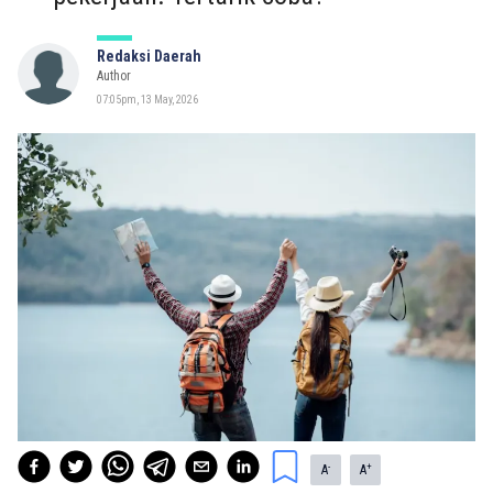
Redaksi Daerah
Author
07:05pm, 13 May, 2026
-
+
A
A