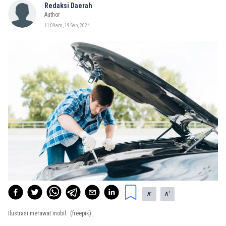
Redaksi Daerah
Author
11:09am, 19 Sep, 2024
-
+
A
A
Ilustrasi merawat mobil.
(freepik)