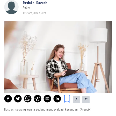
Redaksi Daerah
Author
11:09am, 30 Sep, 2024
-
+
A
A
Ilustrasi seorang wanita sedang mengevaluasi keuangan.
(Freepik)