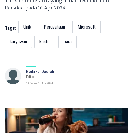
Tulisan ini telah tayang di
balinesia.id
oleh
Redaksi pada 16 Apr 2024
Unik
Perusahaan
Microsoft
Tags:
karyawan
kantor
cara
Redaksi Daerah
Editor
10:04am, 16 Apr, 2024