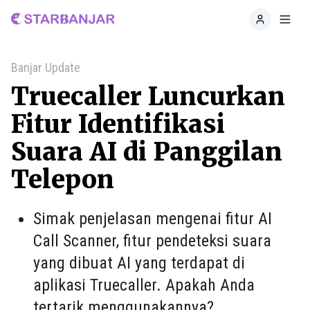
Home
Toggl
Banjar Update
Truecaller Luncurkan
Fitur Identifikasi
Suara AI di Panggilan
Telepon
Simak penjelasan mengenai fitur AI
Call Scanner, fitur pendeteksi suara
yang dibuat AI yang terdapat di
aplikasi Truecaller. Apakah Anda
tertarik menggunakannya?