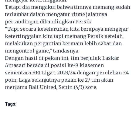
Tetapi dia mengakui bahwa timnya memang sudah
terlambat dalam mengatur ritme jalannya
pertandingan dibandingkan Persik.
“Tapi secara keseluruhan kita berupaya mengejar
ketertinggalan kita tapi memang Persik setelah
melakukan pergantian bermain lebih sabar dan
mengontrol game,” tandasnya.
Dengan hasil di pekan ini, tim berjuluk Laskar
Antasari berada di posisi ke-9 klasemen
sementara BRI Liga 1 2023/24 dengan perolehan 34
poin. Laga selanjutnya pekan ke-27 tim akan
menjamu Bali United, Senin (4/3) sore.
Tags: