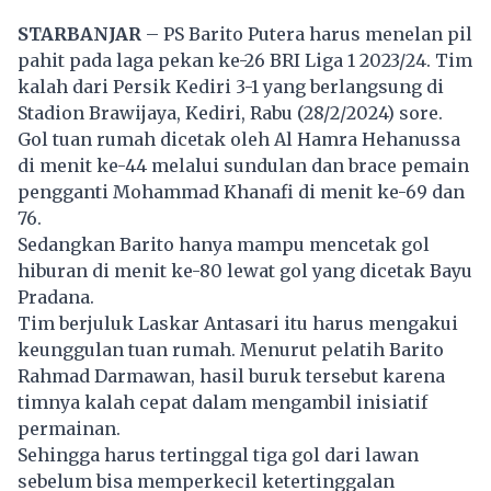
STARBANJAR
– PS Barito Putera harus menelan pil
pahit pada laga pekan ke-26 BRI Liga 1 2023/24. Tim
kalah dari Persik Kediri 3-1 yang berlangsung di
Stadion Brawijaya, Kediri, Rabu (28/2/2024) sore.
Gol tuan rumah dicetak oleh Al Hamra Hehanussa
di menit ke-44 melalui sundulan dan brace pemain
pengganti Mohammad Khanafi di menit ke-69 dan
76.
Sedangkan Barito hanya mampu mencetak gol
hiburan di menit ke-80 lewat gol yang dicetak Bayu
Pradana.
Tim berjuluk Laskar Antasari itu harus mengakui
keunggulan tuan rumah. Menurut pelatih Barito
Rahmad Darmawan, hasil buruk tersebut karena
timnya kalah cepat dalam mengambil inisiatif
permainan.
Sehingga harus tertinggal tiga gol dari lawan
sebelum bisa memperkecil ketertinggalan