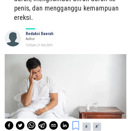
penis, dan mengganggu kemampuan
ereksi.
Redaksi Daerah
Author
12:02pm, 21 Feb, 2024
-
+
A
A