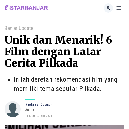
Home
Toggl
Banjar Update
Unik dan Menarik! 6
Film dengan Latar
Cerita Pilkada
Inilah deretan rekomendasi film yang
memiliki tema seputar Pilkada.
Redaksi Daerah
Author
11:12am, 02 Dec, 2024