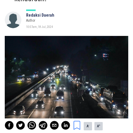
Redaksi Daerah
Author
10:07am, 18 Jul, 2024
-
+
A
A