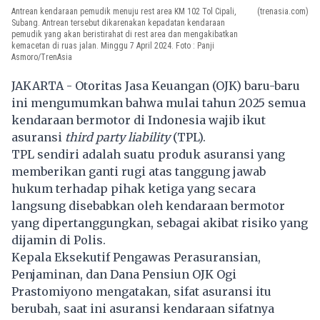
Antrean kendaraan pemudik menuju rest area KM 102 Tol Cipali,
(trenasia.com)
Subang. Antrean tersebut dikarenakan kepadatan kendaraan
pemudik yang akan beristirahat di rest area dan mengakibatkan
kemacetan di ruas jalan. Minggu 7 April 2024. Foto : Panji
Asmoro/TrenAsia
JAKARTA - Otoritas Jasa Keuangan (OJK) baru-baru
ini mengumumkan bahwa mulai tahun 2025 semua
kendaraan
bermotor di Indonesia wajib ikut
asuransi
third party liability
(TPL).
TPL sendiri adalah suatu produk asuransi yang
memberikan ganti rugi atas tanggung jawab
hukum terhadap pihak ketiga yang secara
langsung disebabkan oleh kendaraan bermotor
yang dipertanggungkan, sebagai akibat risiko yang
dijamin di Polis.
Kepala Eksekutif Pengawas Perasuransian,
Penjaminan, dan Dana Pensiun OJK Ogi
Prastomiyono mengatakan, sifat asuransi itu
berubah, saat ini asuransi kendaraan sifatnya