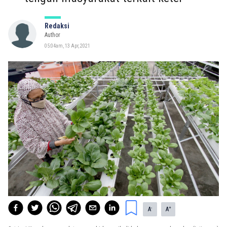
Redaksi
Author
05:04am, 13 Apr, 2021
-
+
A
A