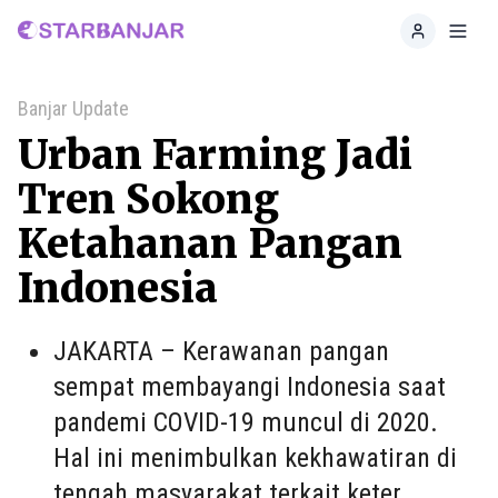
Home
Toggl
Banjar Update
Urban Farming Jadi
Tren Sokong
Ketahanan Pangan
Indonesia
JAKARTA – Kerawanan pangan
sempat membayangi Indonesia saat
pandemi COVID-19 muncul di 2020.
Hal ini menimbulkan kekhawatiran di
tengah masyarakat terkait keter