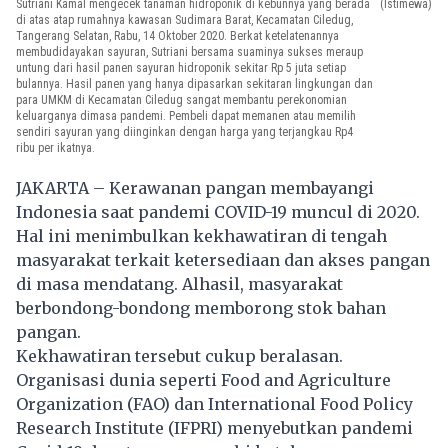
Sutriani Kamal mengecek tanaman hidroponik di kebunnya yang berada
(Istimewa)
di atas atap rumahnya kawasan Sudimara Barat, Kecamatan Ciledug,
Tangerang Selatan, Rabu, 14 Oktober 2020. Berkat ketelatenannya
membudidayakan sayuran, Sutriani bersama suaminya sukses meraup
untung dari hasil panen sayuran hidroponik sekitar Rp 5 juta setiap
bulannya. Hasil panen yang hanya dipasarkan sekitaran lingkungan dan
para UMKM di Kecamatan Ciledug sangat membantu perekonomian
keluarganya dimasa pandemi. Pembeli dapat memanen atau memilih
sendiri sayuran yang diinginkan dengan harga yang terjangkau Rp4
ribu per ikatnya.
JAKARTA – Kerawanan pangan membayangi
Indonesia saat pandemi COVID-19 muncul di 2020.
Hal ini menimbulkan kekhawatiran di tengah
masyarakat terkait ketersediaan dan akses pangan
di masa mendatang. Alhasil, masyarakat
berbondong-bondong memborong stok bahan
pangan.
Kekhawatiran tersebut cukup beralasan.
Organisasi dunia seperti Food and Agriculture
Organization (FAO) dan International Food Policy
Research Institute (IFPRI) menyebutkan pandemi