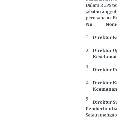
Dalam RUPS te
jabatan anggo
perusahaan. Be
No
Nome
1
Direktur K
2
Direktur O
Keselamat
3
Direktur P
4
Direktur 
Keamana
5
Direktur 
Pemberhentia
Selain mengub