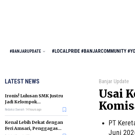
#LOCALPRIDE
#BANJARCOMMUNITY
#Y
#BANJARUPDATE
LATEST NEWS
Banjar Update
Usai K
Ironis! Lulusan SMK Justru
Jadi Kelompok
Komis
Pengangguran Terbanyak
Redaksi Daerah
14 hours ago
di RI
PT Keret
Kenal Lebih Dekat dengan
Feri Amsari, Penggagas
Juni 202
Kabinet Bayangan