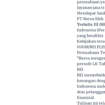
perusahaan yan
layanan jasa t
Mendapat Sank
PT Bursa Efek
Tertulis III (SP
Indonesia (Pe
yang berakhir 
Kebijakan ter
00018/BEI.PLP/
Perusahaan Ter
“Bursa mengen
periode LK Ta
BEI.
BEI menyebutk
keuangan deng
Indonesia mele
Atas pelanggar
finansial.
Tulisan ini te