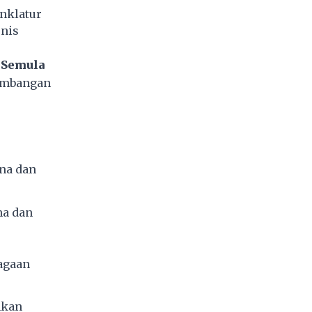
nklatur
snis
 Semula
gembangan
na dan
na dan
agaan
hkan