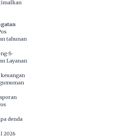
timalkan
ngatan
Pos
an tahunan
ng-S-
dan Layanan
n keuangan
engumuman
laporan
Pos
npa denda
ul 2026