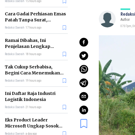
Redaksi Daerah
15 hours ago
Cara Gadai Perhiasan Emas
Redaksi
Patah Tanpa Surat,
Author
Ternyata Tetap Bisa!
07:07pm, 06
Redaksi Daerah
17 hours ago
Ramai Dibahas, Ini
Penjelasan Lengkap
tentang Konsep Kabinet
Redaksi Daerah
18 hours ago
Bayangan
Tak Cukup Serbabisa,
Begini Cara Menemukan
'Spike' agar CV Dilirik HR
Redaksi Daerah
19 hours ago
Ini Daftar Raja Industri
Logistik Indonesia
Redaksi Daerah
21 hours ago
Eks Product Leader
Microsoft Ungkap Sosok
yang Paling Cocok
Redaksi Daerah
a day ago