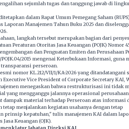
pengalihan sejumlah tugas dan tanggung jawab di ling
 ditetapkan dalam Rapat Umum Pemegang Saham (RUPS
s Laporan Manajemen Tahun Buku 2025 dan diselengg
026.
ahaan, langkah tersebut merupakan bagian dari penye
ntuan Peraturan Otoritas Jasa Keuangan (POJK) Nomor 
Pengembangan dan Penguatan Emiten dan Perusahaan Pu
/POJK.04/2015 mengenai Keterbukaan Informasi, guna
n transparansi perseroan.
resmi nomor KL.212/VII/1/KA-2026 yang ditandatangani 
h Executive Vice President of Corporate Secretary KAI,
ajemen menegaskan bahwa restrukturisasi ini tidak 
al yang mengganggu jalannya operasional perusahaan
at dampak material terhadap Perseroan atas informasi
n tetap menjalankan kegiatan usahanya dengan tetap
 prinsip kepatuhan," tulis manajemen KAI dalam lapo
s Jasa Keuangan (OJK).
menklatur Jabatan Direksi KAI