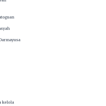
toguan
nsyah
 Darmayusa
 kelola