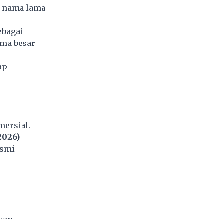
h nama lama
ebagai
ama besar
ap
mersial.
2026)
esmi
wan