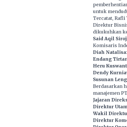
pemberhentian
untuk mendudu
Tercatat, Rafl
Direktur Bisn
dikukuhkan kem
Said Aqil Siroj
Komisaris Ind
Diah Natalisa
Endang Tirta
Heru Kuswant
Dendy Kurni
Susunan Lengk
Berdasarkan ha
manajemen PT K
Jajaran Direk
Direktur Utam
Wakil Direktu
Direktur Kome
Direktur Oper