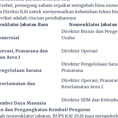
rsebut, pemegang saham sepakat mengubah lima nome
ta Direksi KAI untuk menyesuaikan kebutuhan fokus bi
rikut adalah rincian perubahannya:
nklatur Jabatan Baru
Nomenklatur Jabatan
Direktur Bisnis dan Pen
omersial
Usaha
perasi, Prasarana dan
Direktur Operasi
an Area 1
Direktur Pengelolaan Sara
engelolaan Sarana
Prasarana
Direktur Operasi, Prasara
Keselamatan dan
Keselamatan Area 2
n
Direktur SDM dan Kelemb
Sumber Daya Manusia
n dan Pengangkatan Kembali Pengurus
ah nomenklatur jabatan, RUPS KAI 2026 juga menguku