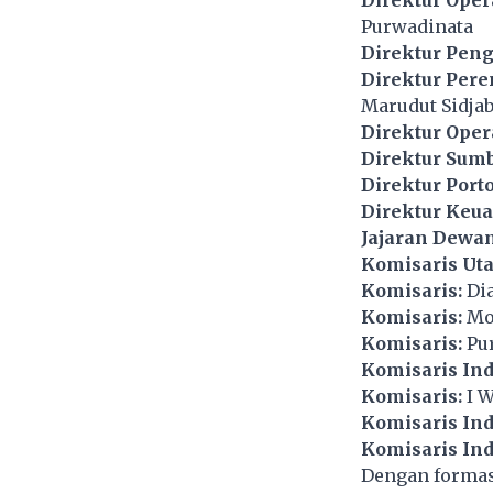
Purwadinata
Direktur Peng
Direktur Pere
Marudut Sidjab
Direktur Oper
Direktur Sum
Direktur Port
Direktur Keu
Jajaran Dewa
Komisaris Ut
Komisaris:
Dia
Komisaris:
Mo
Komisaris:
Pu
Komisaris In
Komisaris:
I W
Komisaris In
Komisaris In
Dengan formasi