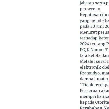
jabatan serta 
perseroan.
Keputusan itu
yang membaha
pada 30 Juni 2
Menurut perus
terhadap kete
2024 tentang 
POJK Nomor 31
tata kelola da
Melalui surat 
elektronik ole
Pramudyo, man
dampak materi
"Tidak terdap
Perseroan aka
memperhatikan
kepada Otorita
Perubahan No