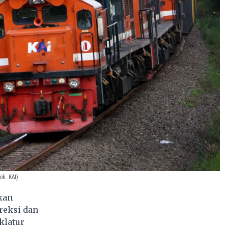
ok. KAI)
kan
reksi dan
klatur