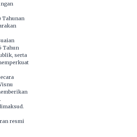
kungan
) Tahunan
arakan
suaian
45 Tahun
blik, serta
 memperkuat
secara
 Wisnu
memberikan
.
 dimaksud.
ran resmi