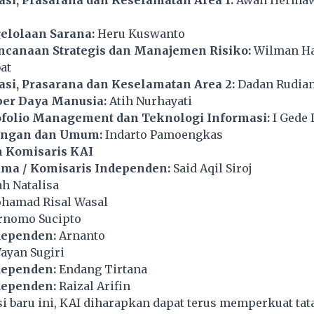
elolaan Sarana:
Heru Kuswanto
ncanaan Strategis dan Manajemen Risiko:
Wilman Ha
at
asi, Prasarana dan Keselamatan Area 2:
Dadan Rudia
ber Daya Manusia:
Atih Nurhayati
ofolio Management dan Teknologi Informasi:
I Gede
angan dan Umum:
Indarto Pamoengkas
n Komisaris KAI
ama / Komisaris Independen:
Said Aqil Siroj
h Natalisa
hamad Risal Wasal
rnomo Sucipto
dependen:
Arnanto
ayan Sugiri
dependen:
Endang Tirtana
dependen:
Raizal Arifin
 baru ini, KAI diharapkan dapat terus memperkuat tata