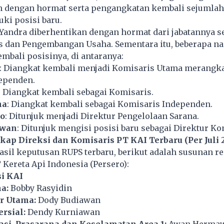
 dengan hormat serta pengangkatan kembali sejumla
ki posisi baru.
i Yandra diberhentikan dengan hormat dari jabatannya s
is dan Pengembangan Usaha. Sementara itu, beberapa n
bali posisinya, di antaranya:
: Diangkat kembali menjadi Komisaris Utama merangk
ependen.
: Diangkat kembali sebagai Komisaris.
na
: Diangkat kembali sebagai Komisaris Independen.
o
: Ditunjuk menjadi Direktur Pengelolaan Sarana.
awan
: Ditunjuk mengisi posisi baru sebagai Direktur Ko
ap Direksi dan Komisaris PT KAI Terbaru (Per Juli 
sil keputusan RUPS terbaru, berikut adalah susunan r
ereta Api Indonesia (Persero):
si KAI
a:
Bobby Rasyidin
r Utama:
Dody Budiawan
rsial:
Dendy Kurniawan
asi, Prasarana dan Keselamatan Area 1:
Awan Herma