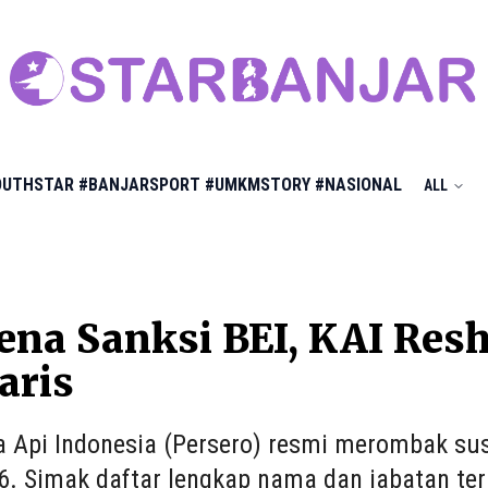
OUTHSTAR
#BANJARSPORT
#UMKMSTORY
#NASIONAL
ALL
ena Sanksi BEI, KAI Resh
aris
a Api Indonesia (Persero) resmi merombak su
6. Simak daftar lengkap nama dan jabatan terb