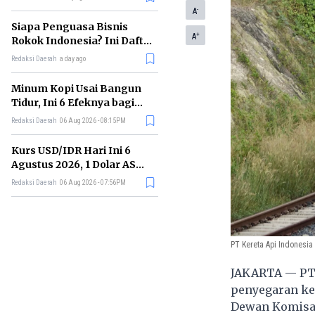
Memimpin di Era AI
-
A
Siapa Penguasa Bisnis
+
A
Rokok Indonesia? Ini Daftar
Perusahaan Terbesarnya
Redaksi Daerah
a day ago
Minum Kopi Usai Bangun
Tidur, Ini 6 Efeknya bagi
Kesehatan Tubuh
Redaksi Daerah
06 Aug 2026 - 08:15PM
Kurs USD/IDR Hari Ini 6
Agustus 2026, 1 Dolar AS
Kini Berapa Rupiah?
Redaksi Daerah
06 Aug 2026 - 07:56PM
PT Kereta Api Indonesia 
JAKARTA — PT 
penyegaran ke
Dewan Komisar