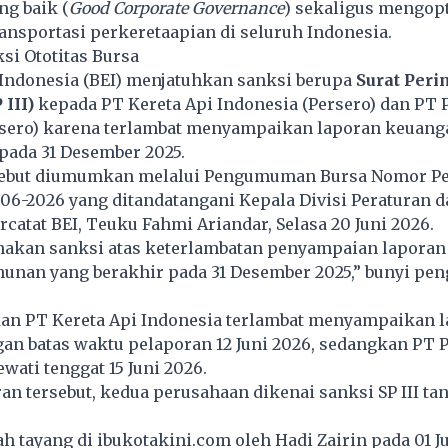
g baik (
Good Corporate Governance
) sekaligus mengop
ransportasi perkeretaapian di seluruh Indonesia.
si Ototitas Bursa
 Indonesia (BEI) menjatuhkan sanksi berupa
Surat Peri
 III)
kepada PT Kereta Api Indonesia (Persero) dan PT 
rsero) karena terlambat menyampaikan laporan keuang
pada 31 Desember 2025.
sebut diumumkan melalui Pengumuman Bursa Nomor Pe
06-2026 yang ditandatangani Kepala Divisi Peraturan 
catat BEI, Teuku Fahmi Ariandar, Selasa 20 Juni 2026.
akan sanksi atas keterlambatan penyampaian lapora
hunan yang berakhir pada 31 Desember 2025,” bunyi p
an PT Kereta Api Indonesia terlambat menyampaikan 
an batas waktu pelaporan 12 Juni 2026, sedangkan PT 
wati tenggat 15 Juni 2026.
an tersebut, kedua perusahaan dikenai sanksi SP III ta
lah tayang di
ibukotakini.com
oleh Hadi Zairin pada 01 J