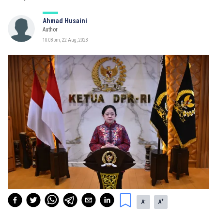
Ahmad Husaini
Author
10:08pm, 22 Aug, 2023
-
+
A
A