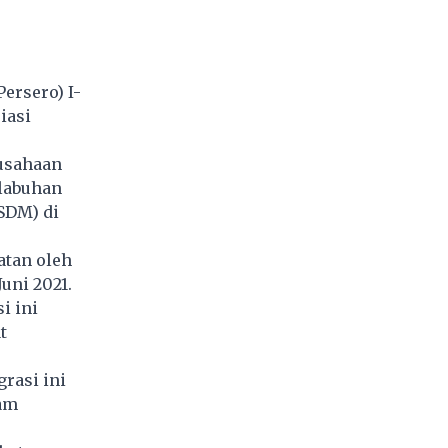
Persero) I-
iasi
rusahaan
labuhan
SDM) di
atan oleh
uni 2021.
i ini
t
rasi ini
lam