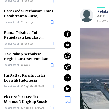
Redaksi Daerah
18 hours ago
Cara Gadai Perhiasan Emas
Redaksi
Patah Tanpa Surat,
Author
Ternyata Tetap Bisa!
06:06pm, 2
Redaksi Daerah
20 hours ago
Ramai Dibahas, Ini
Penjelasan Lengkap
tentang Konsep Kabinet
Redaksi Daerah
21 hours ago
Bayangan
Tak Cukup Serbabisa,
Begini Cara Menemukan
'Spike' agar CV Dilirik HR
Redaksi Daerah
a day ago
Ini Daftar Raja Industri
Logistik Indonesia
Redaksi Daerah
07 Aug 2026 - 11:29AM
Eks Product Leader
Microsoft Ungkap Sosok
yang Paling Cocok
Redaksi Daerah
07 Aug 2026 - 10:44AM