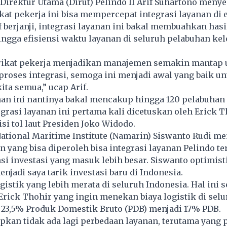
 Direktur Utama (Dirut) Pelindo II Arif Suhartono menye
at pekerja ini bisa mempercepat integrasi layanan di
f berjanji, integrasi layanan ini bakal membuahkan hasi
ingga efisiensi waktu layanan di seluruh pelabuhan kel
ikat pekerja menjadikan manajemen semakin mantap 
roses integrasi, semoga ini menjadi awal yang baik un
ta semua,” ucap Arif.
nan ini nantinya bakal mencakup hingga 120 pelabuhan 
egrasi layanan ini pertama kali dicetuskan oleh Erick 
i tol laut Presiden Joko Widodo.
ational Maritime Institute (Namarin) Siswanto Rudi m
 yang bisa diperoleh bisa integrasi layanan Pelindo te
si investasi yang masuk lebih besar. Siswanto optimisti
njadi saya tarik investasi baru di Indonesia.
gistik yang lebih merata di seluruh Indonesia. Hal ini s
rick Thohir yang ingin menekan biaya logistik di sel
 23,5% Produk Domestik Bruto (PDB) menjadi 17% PDB.
apkan tidak ada lagi perbedaan layanan, terutama yang 