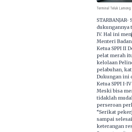
Terminal Teluk Lamong P
STARBANJAR- S
dukungannya t
IV. Hal ini men
Menteri Badan
Ketua SPPI II
pelat merah i
kelolaan Pelin
pelabuhan, kat
Dukungan ini 
Ketua SPPI I-IV
Meski bisa me
tidaklah muda
perseroan perl
“Serikat peker
sampai selesai
keterangan re