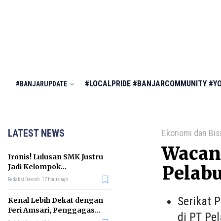
#LOCALPRIDE
#BANJARCOMMUNITY
#Y
#BANJARUPDATE
LATEST NEWS
Ekonomi dan Bis
Wacana
Ironis! Lulusan SMK Justru
Jadi Kelompok
Pelab
Pengangguran Terbanyak
Redaksi Daerah
17 hours ago
di RI
Serikat 
Kenal Lebih Dekat dengan
Feri Amsari, Penggagas
di PT Pel
Kabinet Bayangan