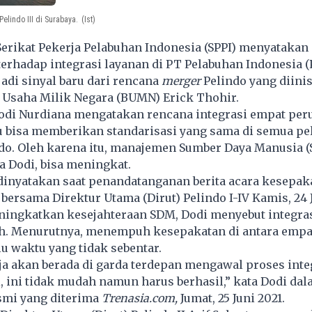
elindo III di Surabaya.
(Ist)
erikat Pekerja Pelabuhan Indonesia (SPPI) menyatakan
erhadap integrasi layanan di
PT Pelabuhan Indonesia
(
jadi sinyal baru dari rencana
merger
Pelindo yang diinis
 Usaha Milik Negara (BUMN) Erick Thohir.
 Dodi Nurdiana mengatakan rencana integrasi empat pe
tu bisa memberikan standarisasi yang sama di semua
pe
do
. Oleh karena itu, manajemen Sumber Daya Manusia (
a Dodi, bisa meningkat.
dinyatakan saat penandatanganan berita acara kesepak
 bersama Direktur Utama (Dirut) Pelindo I-IV Kamis, 24 J
ningkatkan kesejahteraan SDM, Dodi menyebut integras
h. Menurutnya, menempuh kesepakatan di antara empa
u waktu yang tidak sebentar.
ja akan berada di garda terdepan mengawal proses integ
, ini tidak mudah namun harus berhasil,” kata Dodi da
smi yang diterima
Trenasia.com,
Jumat, 25 Juni 2021.