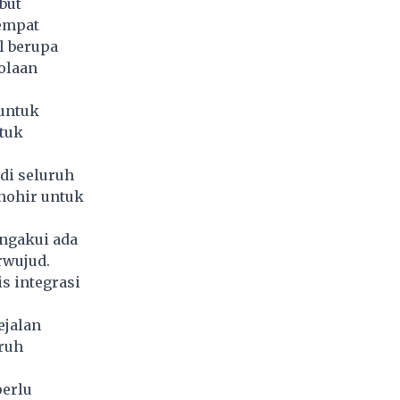
but
 empat
l berupa
olaan
untuk
tuk
di seluruh
Thohir untuk
engakui ada
rwujud.
s integrasi
ejalan
uruh
perlu