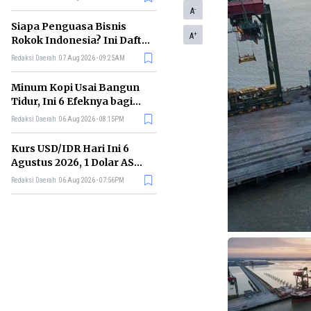
Memimpin di Era AI
-
A
Siapa Penguasa Bisnis
+
A
Rokok Indonesia? Ini Daftar
Perusahaan Terbesarnya
Redaksi Daerah
07 Aug 2026 - 09:25AM
Minum Kopi Usai Bangun
Tidur, Ini 6 Efeknya bagi
Kesehatan Tubuh
Redaksi Daerah
06 Aug 2026 - 08:15PM
Kurs USD/IDR Hari Ini 6
Agustus 2026, 1 Dolar AS
Kini Berapa Rupiah?
Redaksi Daerah
06 Aug 2026 - 07:56PM