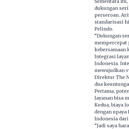
Sementara itu,
dukungan serik
perseroan. Ari
standarisasi h
Pelindo.
“Dukungan ser
mempercepat p
kebersamaan ki
Integrasi laya
Indonesia. Int
mewujudkan vis
Direktur The N
dua keuntungan
Pertama, poten
layanan bisa me
Kedua, biaya lo
dengan upaya E
Indonesia dari
“Jadi saya har