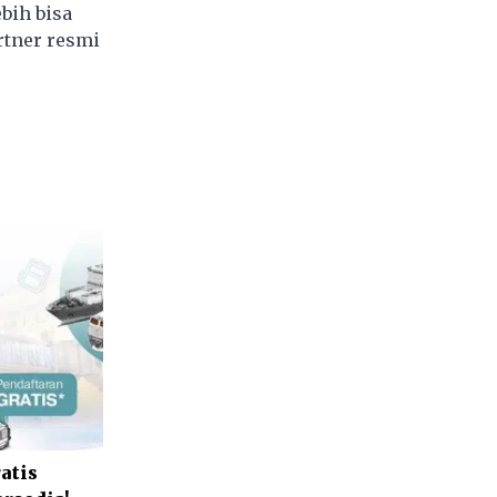
bih bisa
rtner resmi
atis