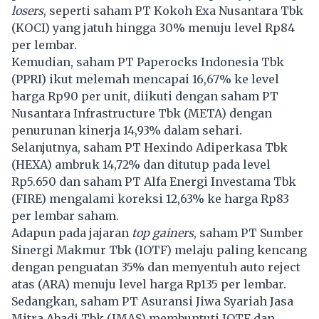
losers
, seperti saham PT Kokoh Exa Nusantara Tbk
(KOCI) yang jatuh hingga 30% menuju level Rp84
per lembar.
Kemudian, saham PT Paperocks Indonesia Tbk
(PPRI) ikut melemah mencapai 16,67% ke level
harga Rp90 per unit, diikuti dengan saham PT
Nusantara Infrastructure Tbk (META) dengan
penurunan kinerja 14,93% dalam sehari.
Selanjutnya, saham PT Hexindo Adiperkasa Tbk
(HEXA) ambruk 14,72% dan ditutup pada level
Rp5.650 dan saham PT Alfa Energi Investama Tbk
(FIRE) mengalami koreksi 12,63% ke harga Rp83
per lembar saham.
Adapun pada jajaran
top gainers
, saham PT Sumber
Sinergi Makmur Tbk (IOTF) melaju paling kencang
dengan penguatan 35% dan menyentuh auto reject
atas (ARA) menuju level harga Rp135 per lembar.
Sedangkan, saham PT Asuransi Jiwa Syariah Jasa
Mitra Abadi Tbk (JMAS) membuntuti IOTF dan