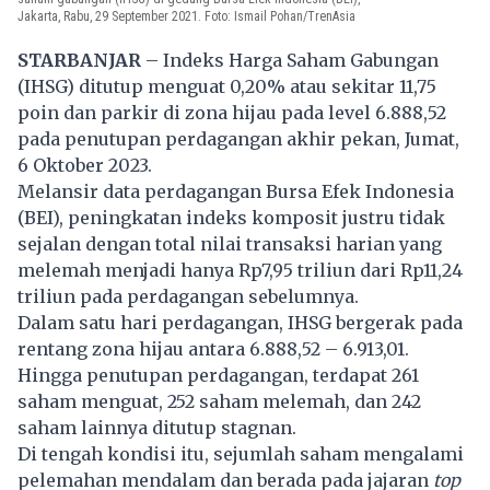
Jakarta, Rabu, 29 September 2021. Foto: Ismail Pohan/TrenAsia
STARBANJAR
–
Indeks Harga Saham Gabungan
(IHSG) ditutup menguat 0,20% atau sekitar 11,75
poin dan parkir di zona hijau pada level 6.888,52
pada penutupan perdagangan akhir pekan, Jumat,
6 Oktober 2023.
Melansir data perdagangan Bursa Efek Indonesia
(BEI), peningkatan indeks komposit justru tidak
sejalan dengan total nilai transaksi harian yang
melemah menjadi hanya Rp7,95 triliun dari Rp11,24
triliun pada perdagangan sebelumnya.
Dalam satu hari perdagangan,
IHSG
bergerak pada
rentang zona hijau antara 6.888,52 – 6.913,01.
Hingga penutupan perdagangan, terdapat 261
saham menguat, 252 saham melemah, dan 242
saham lainnya ditutup stagnan.
Di tengah kondisi itu, sejumlah saham mengalami
pelemahan mendalam dan berada pada jajaran
top