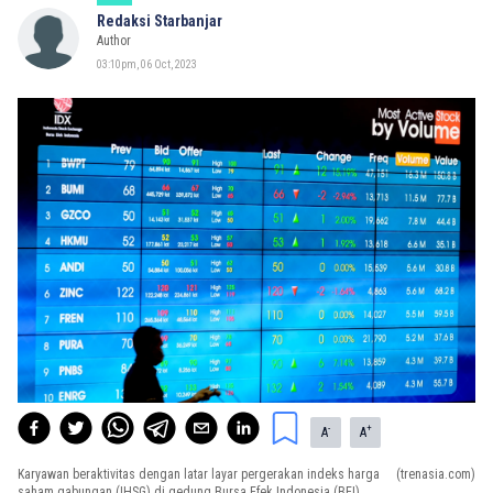
Redaksi Starbanjar
Author
03:10pm, 06 Oct, 2023
-
+
A
A
Karyawan beraktivitas dengan latar layar pergerakan indeks harga
(trenasia.com)
saham gabungan (IHSG) di gedung Bursa Efek Indonesia (BEI),