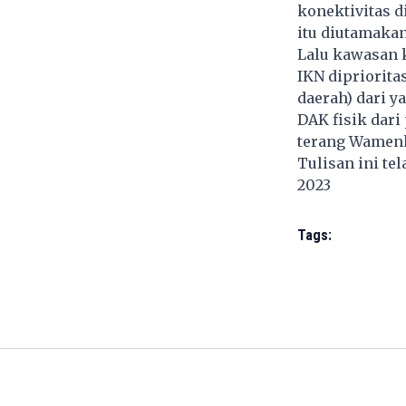
konektivitas d
itu diutamakan
Lalu kawasan k
IKN dipriorita
daerah) dari y
DAK fisik dari
terang Wamen
Tulisan ini te
2023
Tags: