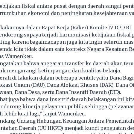
bijakan fiskal antara pusat dengan daerah sangat pen
tumbuhan ekonomi dan peningkatan kesejahteraan ya
kakannya dalam Rapat Kerja (Raker) Komite IV DPD RI.
ndorong supaya terjadi harmonisasi kebijakan fiskal 
nting karena bagaimanapun juga kita ingin seluruh ma
pemda kita tidak dalam satu konteks Negara Kesatuan R
las Wamenkeu.
atakan bahwa anggaran transfer ke daerah akan teru
uk mengurangi ketimpangan dan kualitas belanja.
erah di lakukan dalam beberapa bentuk yaitu Dana Bagi
lokasi Umum (DAU), Dana Alokasi Khusus (DAK), Dana O
aan, Dana Desa, serta Dana Insentif Daerah (DID).
ihat juga bahwa dana insentif daerah belakangan ini kit
ndorong kinerja pelayanan publik sehingga (pelayanan
i lebih kuat lagi,” lanjut Wamenkeu.
ndang-Undang Hubungan Keuangan Antara Pemerintah
ntahan Daerah (UU HKPD) menjadi kunci penguatan des