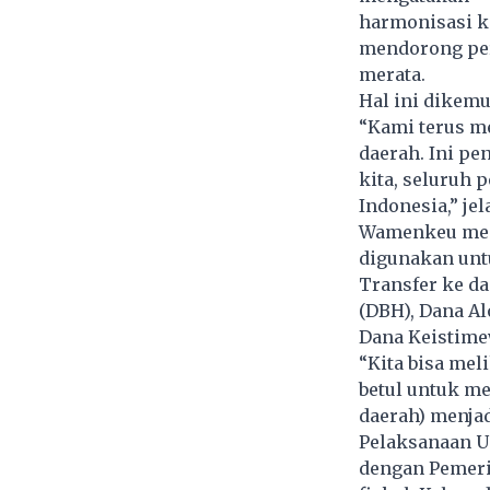
harmonisasi ke
mendorong per
merata.
Hal ini dikemu
“Kami terus me
daerah. Ini pe
kita, seluruh 
Indonesia,” je
Wamenkeu meng
digunakan unt
Transfer ke da
(DBH), Dana A
Dana Keistimew
“Kita bisa mel
betul untuk me
daerah) menjad
Pelaksanaan U
dengan Pemeri