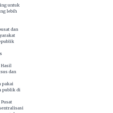
ting untuk
ng lebih
pusat dan
syarakat
epublik
s
 Hasil
tsus dan
a pakai
 publik di
 Pusat
entralisasi