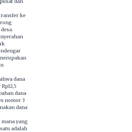
 pusat dan
transfer ke
orong
desa.
Penyerahan
uk
endengar
 merupakan
an
bahwa dana
 Rp12,5
bahan dana
es nomor 3
unakan dana
a mana yang
satu adalah