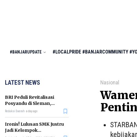
#LOCALPRIDE
#BANJARCOMMUNITY
#Y
#BANJARUPDATE
LATEST NEWS
Nasional
Wamen
BRI Peduli Revitalisasi
Posyandu di Sleman,
Penti
Dorong Penurunan
Redaksi Daerah
a day ago
Stunting
STARBAN
Ironis! Lulusan SMK Justru
Jadi Kelompok
kebijaka
Pengangguran Terbanyak