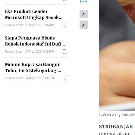
Eks Product Leader
-
A
Microsoft Ungkap Sosok
yang Paling Cocok
+
A
Redaksi Daerah
07 Aug 2026 - 10:44AM
Memimpin di Era AI
Siapa Penguasa Bisnis
Rokok Indonesia? Ini Daftar
Perusahaan Terbesarnya
Redaksi Daerah
07 Aug 2026 - 09:25AM
Minum Kopi Usai Bangun
Tidur, Ini 6 Efeknya bagi
Kesehatan Tubuh
Redaksi Daerah
06 Aug 2026 - 08:15PM
Ilustrasi orang membawa
STARBANJAR
mengatakan