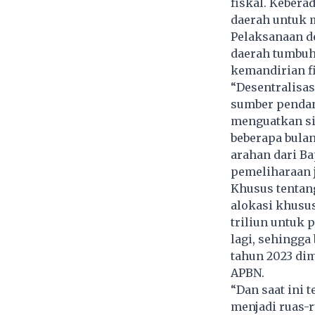
fiskal. Kebera
daerah untuk 
Pelaksanaan de
daerah tumbuh 
kemandirian f
“Desentralisas
sumber pendan
menguatkan si
beberapa bula
arahan dari B
pemeliharaan 
Khusus tentan
alokasi khusus
triliun untuk
lagi, sehingga
tahun 2023 di
APBN.
“Dan saat ini
menjadi ruas-r