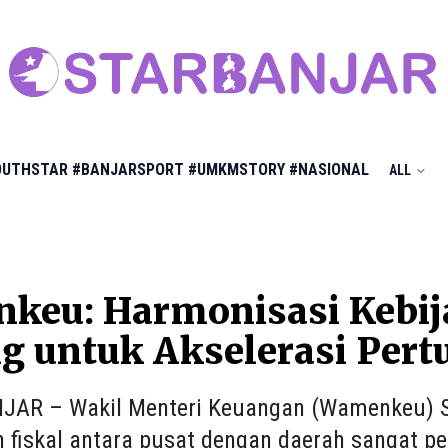
OUTHSTAR
#BANJARSPORT
#UMKMSTORY
#NASIONAL
ALL
keu: Harmonisasi Kebij
ng untuk Akselerasi Per
JAR – Wakil Menteri Keuangan (Wamenkeu) S
n fiskal antara pusat dengan daerah sangat 