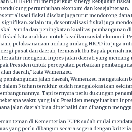
daan UU HKPD ini memperkuat sinergi kebijakan fiskal
mendukung pertumbuhan ekonomi dan kesejahteraan.
sentralisasi fiskal disebut juga turut mendorong dana 
signifikan. Selain itu, desentralisasi fiskal juga mend
iskal Pemda dan peningkatan kualitas pembangunan di 
i fiskal kita arahkan untuk keadilan sosial ekonomi. 
aan, pelaksananaan undang undang HKPD itu juga unt
nergi pusat dan daerah, termasuk Ibu Bapak pernah m
n terakhir mengenai inpres jalan daerah yang memang
apak Presiden untuk percepatan perbaikan pembangun
jalan daerah,” kata Wamenkeu.
g pembangunan jalan daerah, Wamenkeu mengatakan 
 dalam 3 tahun terakhir sudah mengalokasikan sekitar
 pembangunannya. Tapi ternyata perlu dukungan penam
 beberapa waktu yang lalu Presiden mengeluarkan Inpr
mana jalan daerah bisa diperbaiki dan dibangun mengg
 teman teman di Kementerian PUPR sudah mulai mendat
uas yang perlu dibangun secara segera dengan kriteria 