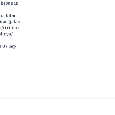
erkebunan,
 sekitar
tas (jalan
5 triliun
ahnya,”
 07 Sep