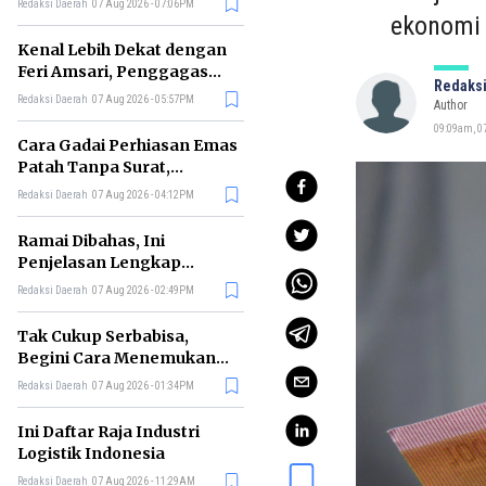
Redaksi Daerah
07 Aug 2026 - 07:06PM
di RI
ekonomi 
Kenal Lebih Dekat dengan
Feri Amsari, Penggagas
Redaksi
Kabinet Bayangan
Redaksi Daerah
07 Aug 2026 - 05:57PM
Author
09:09am, 07
Cara Gadai Perhiasan Emas
Patah Tanpa Surat,
Ternyata Tetap Bisa!
Redaksi Daerah
07 Aug 2026 - 04:12PM
Ramai Dibahas, Ini
Penjelasan Lengkap
tentang Konsep Kabinet
Redaksi Daerah
07 Aug 2026 - 02:49PM
Bayangan
Tak Cukup Serbabisa,
Begini Cara Menemukan
'Spike' agar CV Dilirik HR
Redaksi Daerah
07 Aug 2026 - 01:34PM
Ini Daftar Raja Industri
Logistik Indonesia
Redaksi Daerah
07 Aug 2026 - 11:29AM