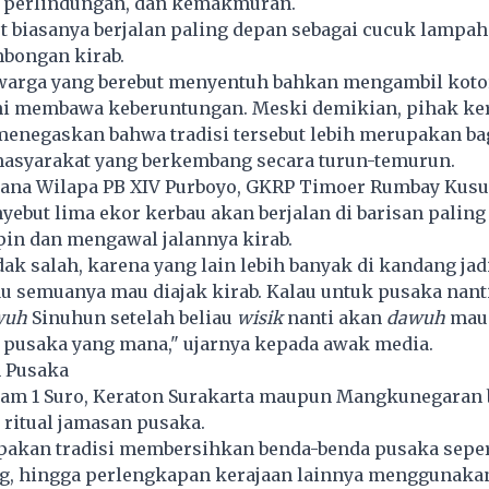
, perlindungan, dan kemakmuran.
t biasanya berjalan paling depan sebagai cucuk lampah
bongan kirab.
 warga yang berebut menyentuh bahkan mengambil koto
ni membawa keberuntungan. Meski demikian, pihak ke
menegaskan bahwa tradisi tersebut lebih merupakan ba
asyarakat yang berkembang secara turun-temurun.
ana Wilapa PB XIV Purboyo, GKRP Timoer Rumbay Kus
ebut lima ekor kerbau akan berjalan di barisan paling
n dan mengawal jalannya kirab.
dak salah, karena yang lain lebih banyak di kandang ja
lau semuanya mau diajak kirab. Kalau untuk pusaka nant
wuh
Sinuhun setelah beliau
wisik
nanti akan
dawuh
mau
pusaka yang mana," ujarnya kepada awak media.
n Pusaka
am 1 Suro, Keraton Surakarta maupun Mangkunegaran 
ritual jamasan pusaka.
akan tradisi membersihkan benda-benda pusaka sepert
g, hingga perlengkapan kerajaan lainnya menggunakan