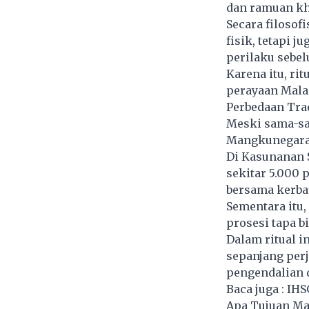
dan ramuan kh
Secara filosof
fisik, tetapi 
perilaku sebe
Karena itu, ri
perayaan Mala
Perbedaan Tra
Meski sama-sam
Mangkunegaran
Di Kasunanan 
sekitar 5.000 
bersama kerbau
Sementara itu,
prosesi tapa bi
Dalam ritual in
sepanjang perj
pengendalian d
Baca juga :
IHSG
Apa Tujuan Ma