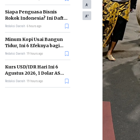
Memimpin di Era AI
-
A
Siapa Penguasa Bisnis
+
A
Rokok Indonesia? Ini Daftar
Perusahaan Terbesarnya
Redaksi Daerah
6 hours ago
Minum Kopi Usai Bangun
Tidur, Ini 6 Efeknya bagi
Kesehatan Tubuh
Redaksi Daerah
19 hours ago
Kurs USD/IDR Hari Ini 6
Agustus 2026, 1 Dolar AS
Kini Berapa Rupiah?
Redaksi Daerah
19 hours ago