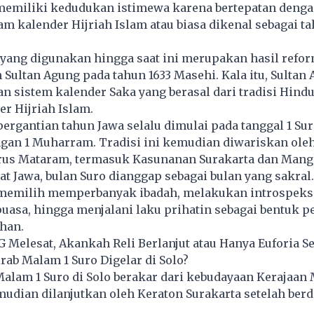
memiliki kedudukan istimewa karena bertepatan dengan
 kalender Hijriah Islam atau biasa dikenal sebagai ta
 yang digunakan hingga saat ini merupakan hasil refo
 Sultan Agung pada tahun 1633 Masehi. Kala itu, Sultan
 sistem kalender Saka yang berasal dari tradisi Hind
r Hijriah Islam.
, pergantian tahun Jawa selalu dimulai pada tanggal 1 Su
gan 1 Muharram. Tradisi ini kemudian diwariskan oleh
rus Mataram, termasuk Kasunanan Surakarta dan Man
t Jawa, bulan Suro dianggap sebagai bulan yang sakral.
memilih memperbanyak ibadah, melakukan introspeksi
puasa, hingga menjalani laku prihatin sebagai bentuk 
han.
G Melesat, Akankah Reli Berlanjut atau Hanya Euforia Se
rab Malam 1 Suro Digelar di Solo?
Malam 1 Suro di Solo berakar dari kebudayaan Kerajaan
udian dilanjutkan oleh Keraton Surakarta setelah berd