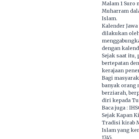
Malam 1 Suro 
Muharram dalam
Islam.
Kalender Jawa
dilakukan oleh
menggabungkan
dengan kalende
Sejak saat itu
bertepatan den
kerajaan pene
Bagi masyaraka
banyak orang 
berziarah, ber
diri kepada Tu
Baca juga :
IHS
Sejak Kapan Ki
Tradisi kirab 
Islam yang kem
1745.