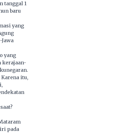
 tanggal 1
hun baru
rmasi yang
 Agung
u-Jawa
ro yang
 kerajaan-
gkunegaran.
 Karena itu,
,
pendekatan
saat?
 Mataram
iri pada