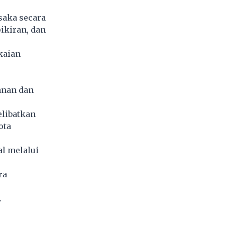
saka secara
ikiran, dan
kaian
anan dan
elibatkan
ota
l melalui
ra
.