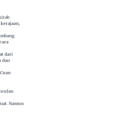
kirab
 kerajaan,
kembang
icara
t dari
u dan
 Cuan
unculan
amat. Namun