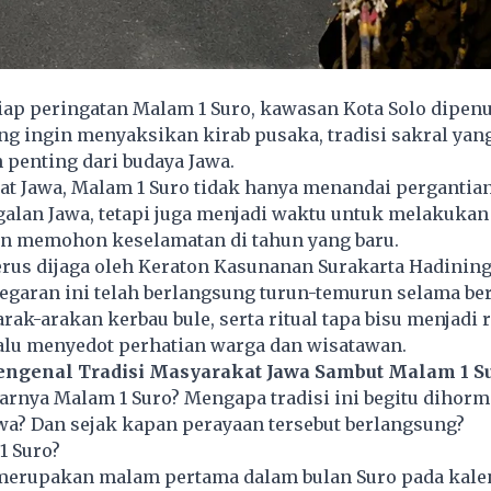
iap peringatan Malam 1 Suro, kawasan Kota Solo dipen
g ingin menyaksikan kirab pusaka, tradisi sakral yang
 penting dari budaya Jawa.
at Jawa, Malam 1 Suro tidak hanya menandai pergantia
lan Jawa, tetapi juga menjadi waktu untuk melakukan 
dan memohon keselamatan di tahun yang baru.
erus dijaga oleh Keraton Kasunanan Surakarta Hadining
garan ini telah berlangsung turun-temurun selama ber
arak-arakan kerbau bule, serta ritual tapa bisu menjadi
lalu menyedot perhatian warga dan wisatawan.
ngenal Tradisi Masyarakat Jawa Sambut Malam 1 S
arnya Malam 1 Suro? Mengapa tradisi ini begitu dihorm
wa? Dan sejak kapan perayaan tersebut berlangsung?
1 Suro?
merupakan malam pertama dalam bulan Suro pada kalen