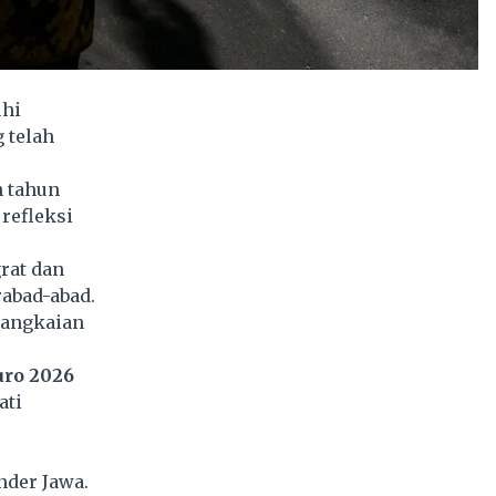
uhi
 telah
n tahun
refleksi
rat dan
abad-abad.
 rangkaian
uro 2026
ati
der Jawa.