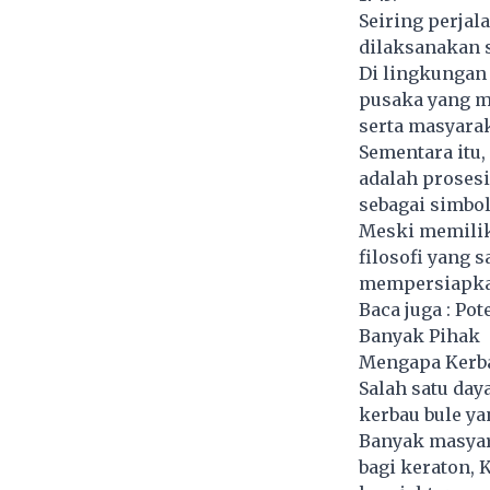
Seiring perjal
dilaksanakan 
Di lingkungan 
pusaka yang me
serta masyara
Sementara itu
adalah prosesi
sebagai simbol
Meski memilik
filosofi yang 
mempersiapkan
Baca juga :
Pot
Banyak Pihak
Mengapa Kerba
Salah satu day
kerbau bule ya
Banyak masyar
bagi keraton, 