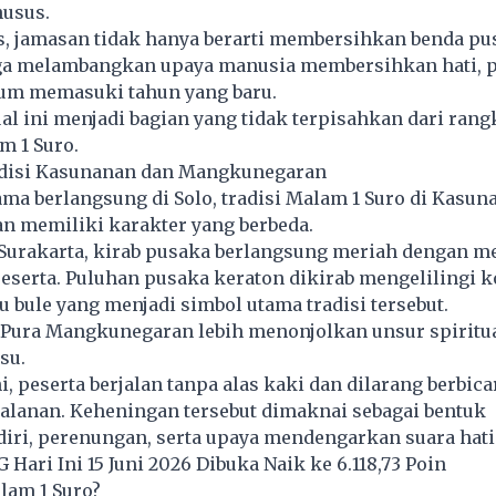
usus.
is, jamasan tidak hanya berarti membersihkan benda pu
juga melambangkan upaya manusia membersihkan hati, p
lum memasuki tahun yang baru.
tual ini menjadi bagian yang tidak terpisahkan dari rang
m 1 Suro.
disi Kasunanan dan Mangkunegaran
a berlangsung di Solo, tradisi Malam 1 Suro di Kasun
 memiliki karakter yang berbeda.
Surakarta, kirab pusaka berlangsung meriah dengan m
peserta. Puluhan pusaka keraton dikirab mengelilingi k
 bule yang menjadi simbol utama tradisi tersebut.
 Pura Mangkunegaran lebih menonjolkan unsur spiritua
su.
i, peserta berjalan tanpa alas kaki dan dilarang berbica
alanan. Keheningan tersebut dimaknai sebagai bentuk
iri, perenungan, serta upaya mendengarkan suara hati
 Hari Ini 15 Juni 2026 Dibuka Naik ke 6.118,73 Poin
lam 1 Suro?