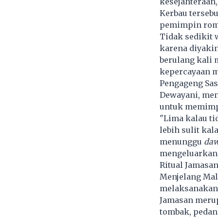
kesejahteraan
Kerbau tersebu
pemimpin rom
Tidak sedikit
karena diyaki
berulang kali 
kepercayaan m
Pengageng Sas
Dewayani, meny
untuk memimpi
"Lima kalau ti
lebih sulit ka
menunggu
da
mengeluarkan 
Ritual Jamasa
Menjelang Mal
melaksanakan 
Jamasan merup
tombak, pedan