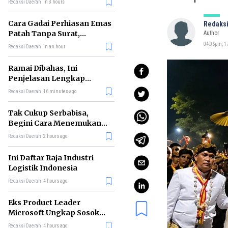
Redaksi Daerah
in 3 hours
Cara Gadai Perhiasan Emas
Redaksi
Patah Tanpa Surat,
Author
Ternyata Tetap Bisa!
04:06pm, 1
Redaksi Daerah
in an hour
Ramai Dibahas, Ini
Penjelasan Lengkap
tentang Konsep Kabinet
Redaksi Daerah
16 minutes ago
Bayangan
Tak Cukup Serbabisa,
Begini Cara Menemukan
'Spike' agar CV Dilirik HR
Redaksi Daerah
2 hours ago
Ini Daftar Raja Industri
Logistik Indonesia
Redaksi Daerah
4 hours ago
Eks Product Leader
Microsoft Ungkap Sosok
yang Paling Cocok
Redaksi Daerah
4 hours ago