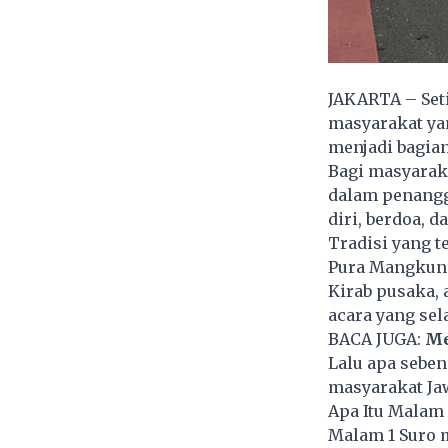
JAKARTA – Set
masyarakat yan
menjadi bagian
Bagi masyarak
dalam penangga
diri, berdoa, 
Tradisi yang t
Pura Mangkune
Kirab pusaka, 
acara yang se
BACA JUGA:
Me
Lalu apa seben
masyarakat Ja
Apa Itu Malam 
Malam 1 Suro 