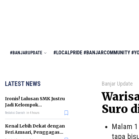
#LOCALPRIDE
#BANJARCOMMUNITY
#Y
#BANJARUPDATE
LATEST NEWS
Banjar Update
Warisa
Ironis! Lulusan SMK Justru
Jadi Kelompok
Suro d
Pengangguran Terbanyak
Redaksi Daerah
in 4 hours
di RI
Malam 1 
Kenal Lebih Dekat dengan
Feri Amsari, Penggagas
tapa bis
Kabinet Bayangan