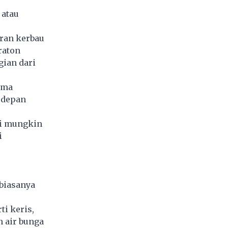
 atau
ran kerbau
raton
gian dari
uma
 depan
di mungkin
i
biasanya
i keris,
 air bunga