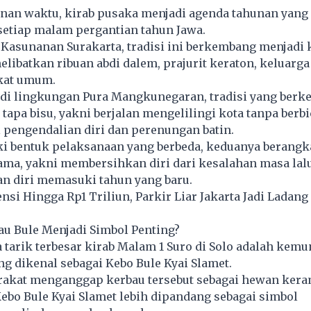
anan waktu, kirab pusaka menjadi agenda tahunan yang
setiap malam pergantian tahun Jawa.
Kasunanan Surakarta, tradisi ini berkembang menjadi 
libatkan ribuan abdi dalem, prajurit keraton, keluarga
kat umum.
, di lingkungan Pura Mangkunegaran, tradisi yang ber
 tapa bisu, yakni berjalan mengelilingi kota tanpa berb
 pengendalian diri dan perenungan batin.
i bentuk pelaksanaan yang berbeda, keduanya berangka
sama, yakni membersihkan diri dari kesalahan masa lal
 diri memasuki tahun yang baru.
ensi Hingga Rp1 Triliun, Parkir Liar Jakarta Jadi Ladang
u Bule Menjadi Simbol Penting?
a tarik terbesar kirab Malam 1 Suro di Solo adalah kem
ng dikenal sebagai Kebo Bule Kyai Slamet.
akat menganggap kerbau tersebut sebagai hewan ker
Kebo Bule Kyai Slamet lebih dipandang sebagai simbol