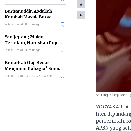
-
A
Burhanuddin Abdullah
+
A
Kembali Masuk Bursa
Gubernur BI, Ini Rekam
Redaksi Daerah
18 hours ago
Jejaknya
Yen Jepang Makin
Tertekan, Haruskah Rupiah
Ikut Khawatir?
Redaksi Daerah
20 hours ago
Benarkah Gaji Besar
Menjamin Bahagia? Simak
Penjelasan Ilmu Ekonomi
Redaksi Daerah
05 Aug 2026 - 06:36PM
Seorang Pekerja Memeg
YOGYAKARTA – 
liter dipandan
pemerintah. K
APBN yang sel