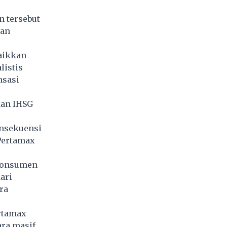
 tersebut
gan
naikkan
listis
nsasi
dan IHSG
onsekuensi
 Pertamax
 konsumen
ari
ra
rtamax
ara masif,