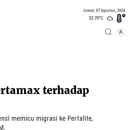
Jumat, 07 Agustus, 2026
32.79
°C
rtamax terhadap
si memicu migrasi ke Pertalite,
M.