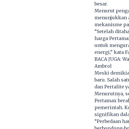
besar.
Menurut penga
menunjukkan a
mekanisme pas
“Setelah ditah
harga Pertama
untuk mengur
energi,” kata 
BACA JUGA:
Wa
Ambrol
Meski demikia
baru. Salah sa
dan Pertalite y
Menurutnya, s
Pertamax bera
pemerintah. Ko
signifikan dal
“Perbedaan ha
berbondong-bon