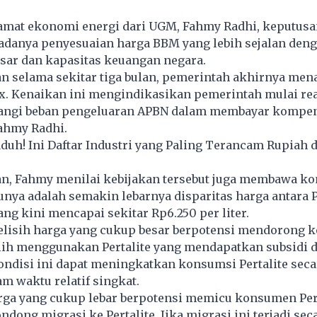
mat ekonomi energi dari UGM, Fahmy Radhi, keputusan
danya penyesuaian harga BBM yang lebih sejalan den
ar dan kapasitas keuangan negara.
an selama sekitar tiga bulan, pemerintah akhirnya me
x. Kenaikan ini mengindikasikan pemerintah mulai rea
angi beban pengeluaran APBN dalam membayar kompe
Fahmy Radhi.
duh! Ini Daftar Industri yang Paling Terancam Rupiah 
n, Fahmy menilai kebijakan tersebut juga membawa k
tunya adalah semakin lebarnya disparitas harga antara
ang kini mencapai sekitar Rp6.250 per liter.
elisih harga yang cukup besar berpotensi mendorong
lih menggunakan Pertalite yang mendapatkan subsidi d
ndisi ini dapat meningkatkan konsumsi Pertalite seca
am waktu relatif singkat.
rga yang cukup lebar berpotensi memicu konsumen Pe
dong migrasi ke Pertalite. Jika migrasi ini terjadi sec