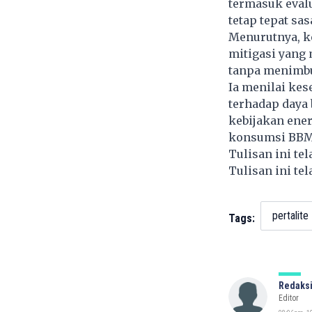
termasuk evalu
tetap tepat sas
Menurutnya, ke
mitigasi yang 
tanpa menimbu
Ia menilai ke
terhadap daya 
kebijakan ener
konsumsi BBM 
Tulisan ini te
Tulisan ini te
pertalite
Tags:
Redaksi
Editor