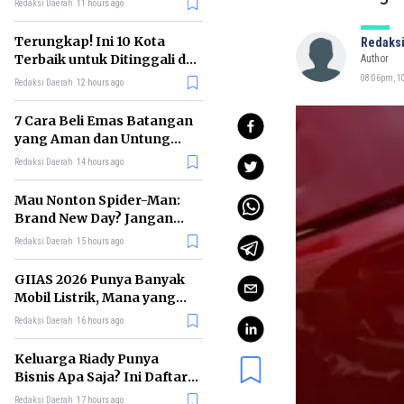
Redaksi Daerah
11 hours ago
Terungkap! Ini 10 Kota
Redaksi
Terbaik untuk Ditinggali di
Author
Dunia Tahun 2026
08:06pm, 1
Redaksi Daerah
12 hours ago
7 Cara Beli Emas Batangan
yang Aman dan Untung
untuk Pemula
Redaksi Daerah
14 hours ago
Mau Nonton Spider-Man:
Brand New Day? Jangan
Lewatkan 6 Film Penting
Redaksi Daerah
15 hours ago
Ini
GIIAS 2026 Punya Banyak
Mobil Listrik, Mana yang
Cocok untuk Gaji Rp10 Juta?
Redaksi Daerah
16 hours ago
Keluarga Riady Punya
Bisnis Apa Saja? Ini Daftar
Kerajaan Usahanya
Redaksi Daerah
17 hours ago