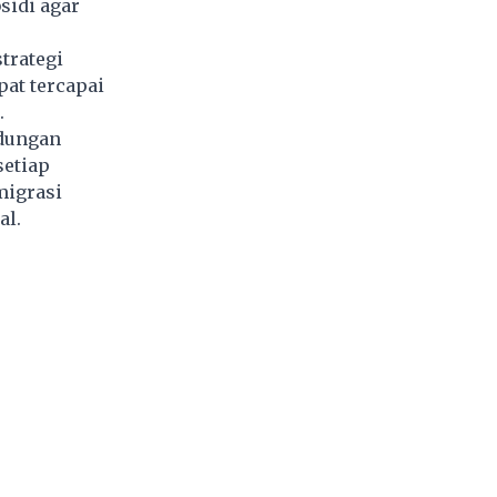
sidi agar
trategi
pat tercapai
.
ndungan
setiap
migrasi
al.