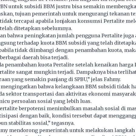
BN untuk subsidi BBM justru bisa semakin membengkak
skan, tujuan pemerintah untuk mengurangi tekanan t
tidak tercapai apabila lonjakan konsumsi Pertalite mel
telah ditetapkan sebelumnya.
n bahwa peningkatan jumlah pengguna Pertalite juga
gsung terhadap kuota BBM subsidi yang telah ditetapk
pabila tidak diimbangi dengan penambahan kuota, mak
berbagai daerah bisa terjadi.
da penambahan kuota Pertalite setelah kenaikan harga 
talite sangat mungkin terjadi. Dampaknya bisa terlihat
aan yang semakin panjang di SPBU,” jelas Fahmy.
ia mengingatkan bahwa kelangkaan BBM subsidi tidak h
 sektor transportasi dan aktivitas ekonomi masyaraka
icu persoalan sosial yang lebih luas.
ertalite berpotensi menimbulkan masalah sosial di mas
ntisipasi dengan baik, kondisi tersebut dapat menggangg
 stabilitas sosial,” tegasnya.
ahmy mendorong pemerintah untuk melakukan langkah a