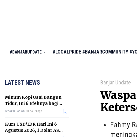
#LOCALPRIDE
#BANJARCOMMUNITY
#Y
#BANJARUPDATE
LATEST NEWS
Banjar Update
Waspa
Minum Kopi Usai Bangun
Tidur, Ini 6 Efeknya bagi
Keters
Kesehatan Tubuh
Redaksi Daerah
10 hours ago
Fahmy Ra
Kurs USD/IDR Hari Ini 6
Agustus 2026, 1 Dolar AS
meningka
Kini Berapa Rupiah?