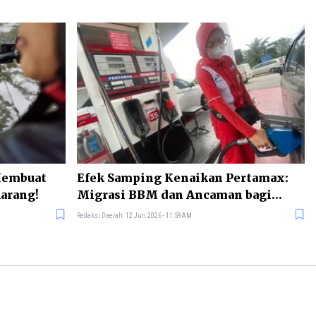
Membuat
Efek Samping Kenaikan Pertamax:
karang!
Migrasi BBM dan Ancaman bagi
Fiskal Negara
Redaksi Daerah
12 Jun 2026 - 11:59AM