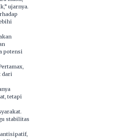
,” ujarnya.
erhadap
ebihi
 akan
an
a potensi
Pertamax,
 dari
anya
t, tetapi
yarakat.
u stabilitas
ntisipatif,