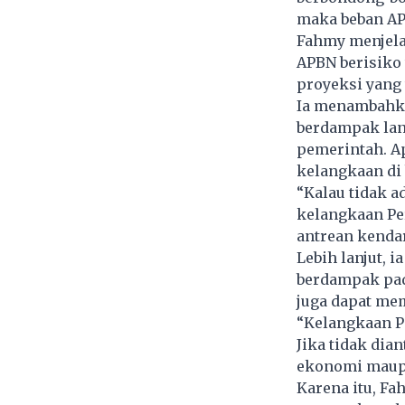
maka beban AP
Fahmy menjela
APBN berisiko 
proyeksi yang 
Ia menambahka
berdampak lan
pemerintah. A
kelangkaan di 
“Kalau tidak a
kelangkaan Per
antrean kendar
Lebih lanjut, 
berdampak pada
juga dapat mem
“Kelangkaan P
Jika tidak dia
ekonomi maupun
Karena itu, F