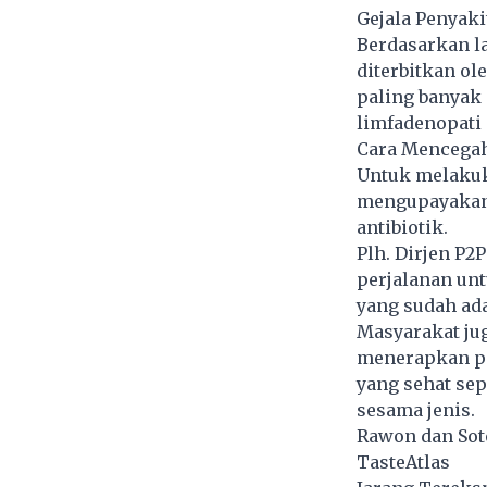
Gejala Penyak
Berdasarkan l
diterbitkan o
paling banyak 
limfadenopati
Cara Mencegah
Untuk melakuk
mengupayakan 
antibiotik.
Plh. Dirjen P
perjalanan un
yang sudah ad
Masyarakat ju
menerapkan pe
yang sehat sep
sesama jenis.
Rawon dan Sot
TasteAtlas