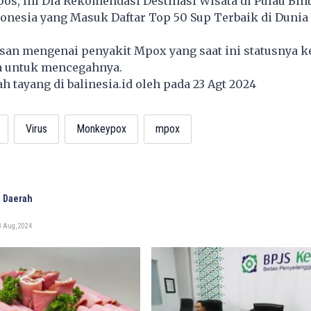
os, Ini Dia Rekomendasi Destinasi Wisata di Pulau Bin
nesia yang Masuk Daftar Top 50 Sup Terbaik di Dunia 
lasan mengenai penyakit Mpox yang saat ini statusnya 
a untuk mencegahnya.
lah tayang di
balinesia.id
oleh pada 23 Agt 2024
Virus
Monkeypox
mpox
 Daerah
3 Aug, 2024