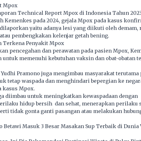
it Mpox
aporan Technical Report Mpox di Indonesia Tahun 202
leh Kemenkes pada 2024, gejala Mpox pada kasus konfi
dilaporkan yaitu adanya lesi yang diikuti oleh demam,
 atau pembengkakan kelenjar getah bening.
 Terkena Penyakit Mpox
an pencegahan dan perawatan pada pasien Mpox, Ke
untuk memenuhi kebutuhan vaksin dan obat-obatan t
2P Yudhi Pramono juga mengimbau masyarakat terutama 
tuk tetap waspada dan menghindari bepergian ke negar
a kasus Mpox.
ga diimbau untuk meningkatkan kewaspadaan dengan
rilaku hidup bersih dan sehat, menerapkan perilaku 
erti tidak gonta ganti pasangan atau melakukan hubun
o Betawi Masuk 3 Besar Masakan Sup Terbaik di Dunia 