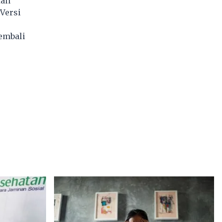
tan
Versi
kembali