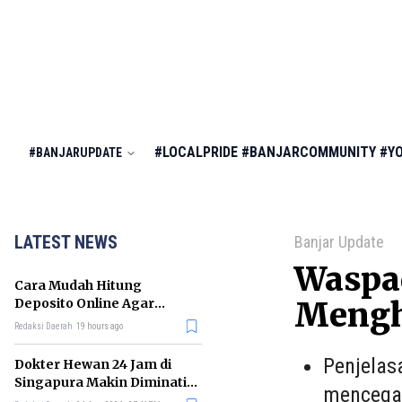
#LOCALPRIDE
#BANJARCOMMUNITY
#Y
#BANJARUPDATE
LATEST NEWS
Banjar Update
Waspad
Cara Mudah Hitung
Deposito Online Agar
Mengh
Untung dalam Jangka
Redaksi Daerah
19 hours ago
Panjang
Penjelas
Dokter Hewan 24 Jam di
Singapura Makin Diminati,
mencega
Ini Alasannya