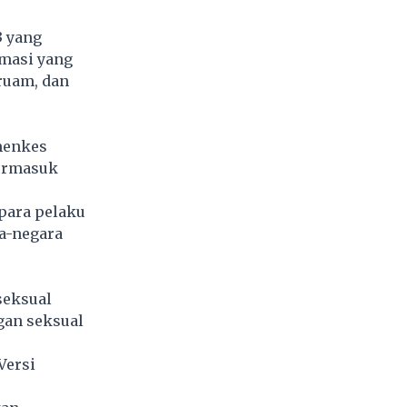
3 yang
rmasi yang
 ruam, dan
menkes
ermasuk
para pelaku
a-negara
seksual
gan seksual
Versi