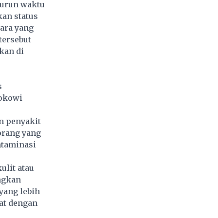
kurun waktu
kan status
ara yang
tersebut
kan di
s
Jokowi
n penyakit
eorang yang
ntaminasi
ulit atau
ngkan
yang lebih
at dengan