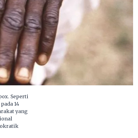
ox. Seperti
 pada 14
arakat yang
ional
okratik