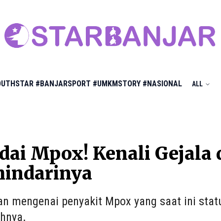
OUTHSTAR
#BANJARSPORT
#UMKMSTORY
#NASIONAL
ALL
ai Mpox! Kenali Gejala 
indarinya
an mengenai penyakit Mpox yang saat ini sta
hnya.