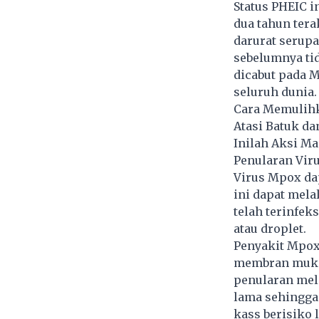
Status PHEIC i
dua tahun tera
darurat serup
sebelumnya tid
dicabut pada M
seluruh dunia.
Cara Memulihk
Atasi Batuk da
Inilah Aksi M
Penularan Vir
Virus Mpox dap
ini dapat mela
telah terinfek
atau droplet.
Penyakit Mpox 
membran mukos
penularan mel
lama sehingga 
kass berisiko l