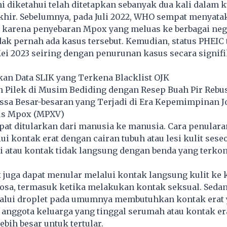
ni diketahui telah ditetapkan sebanyak dua kali dalam 
khir. Sebelumnya, pada Juli 2022, WHO sempat menyata
a karena penyebaran Mpox yang meluas ke berbagai neg
ak pernah ada kasus tersebut. Kemudian, status PHEIC 
ei 2023 seiring dengan penurunan kasus secara signifi
an Data SLIK yang Terkena Blacklist OJK
n Pilek di Musim Bediding dengan Resep Buah Pir Rebu
assa Besar-besaran yang Terjadi di Era Kepemimpinan 
us Mpox (MPXV)
at ditularkan dari manusia ke manusia. Cara penulara
lui kontak erat dengan cairan tubuh atau lesi kulit ses
si atau kontak tidak langsung dengan benda yang terko
juga dapat menular melalui kontak langsung kulit ke k
a, termasuk ketika melakukan kontak seksual. Seda
alui droplet pada umumnya membutuhkan kontak erat 
anggota keluarga yang tinggal serumah atau kontak er
ebih besar untuk tertular.