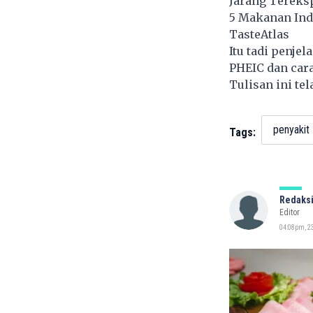
Jarang Tereksp
5 Makanan Indo
TasteAtlas
Itu tadi penje
PHEIC dan car
Tulisan ini te
penyakit
Tags:
Redaksi
Editor
04:08pm, 2