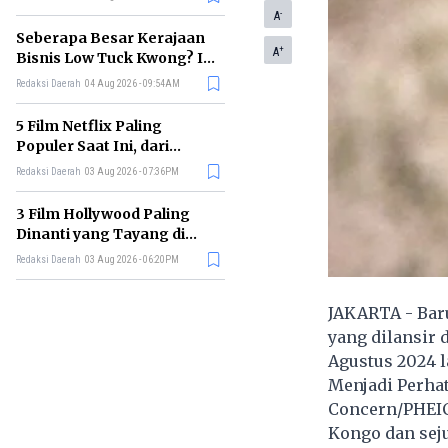
Membelinya
-
A
Seberapa Besar Kerajaan
+
A
Bisnis Low Tuck Kwong? Ini
Pohon Usaha Pemilik BYAN
Redaksi Daerah
04 Aug 2026 - 09:54AM
5 Film Netflix Paling
Populer Saat Ini, dari
Thriller hingga Drama Seru
Redaksi Daerah
03 Aug 2026 - 07:36PM
3 Film Hollywood Paling
Dinanti yang Tayang di
Bioskop Agustus 2026
Redaksi Daerah
03 Aug 2026 - 06:20PM
JAKARTA - Bar
yang dilansir 
Agustus 2024 
Menjadi Perhat
Concern/PHEIC
Kongo dan seju