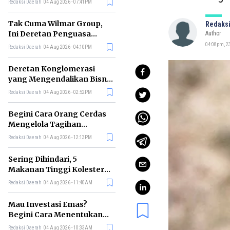
Redaksi Daerah
04 Aug 2026 - 07:41PM
Tak Cuma Wilmar Group,
Redaksi
Ini Deretan Penguasa
Author
Bisnis Beras di Indonesia
04:08pm, 2
Redaksi Daerah
04 Aug 2026 - 04:10PM
Deretan Konglomerasi
yang Mengendalikan Bisnis
Media Nasional, Siapa Saja?
Redaksi Daerah
04 Aug 2026 - 02:52PM
Begini Cara Orang Cerdas
Mengelola Tagihan
Bulanan agar Bebas Telat
Redaksi Daerah
04 Aug 2026 - 12:13PM
Bayar
Sering Dihindari, 5
Makanan Tinggi Kolesterol
Ini Ternyata Menyehatkan
Redaksi Daerah
04 Aug 2026 - 11:40AM
Tubuh
Mau Investasi Emas?
Begini Cara Menentukan
Waktu Terbaik untuk
Redaksi Daerah
04 Aug 2026 - 10:33AM