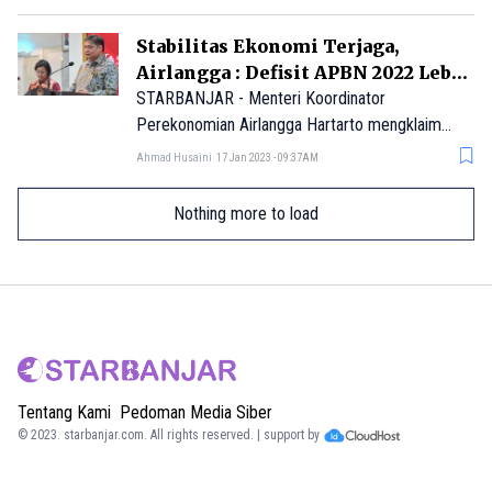
besar yang selama ini telah ditemukan.
Stabilitas Ekonomi Terjaga,
Airlangga : Defisit APBN 2022 Lebih
Kecil dari Perkiraan
STARBANJAR - Menteri Koordinator
Perekonomian Airlangga Hartarto mengklaim
Indonesia cukup berhasil dalam menjaga
Ahmad Husaini
17 Jan 2023 - 09:37AM
stabilitas ekonomi. Hal ini terlihat dari pendapatan
negara yang naik, dan defisit Anggaran
Nothing more to load
Pendapatan Belanja Negara (APBN) 2022 yang
lebih kecil dibandingkan angka yang diamanatkan
dalam Undang-Undang Nomor 2 Tahun 2020.
Tentang Kami
Pedoman Media Siber
© 2023.
starbanjar.com
. All rights reserved. | support by