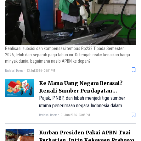
Realisasi subsidi dan kompensasi tembus Rp233 T pada Semester I
2026, lebih dari separuh pagu tahun ini. Di tengah risiko kenaikan harga
minyak dunia, bagaimana nasib APBN ke depan?
Redaksi Daerah
23 Jul 2026 - 06:01PM
Ke Mana Uang Negara Berasal?
Kenali Sumber Pendapatan
Indonesia
Pajak, PNBP, dan hibah menjadi tiga sumber
utama penerimaan negara Indonesia dalam
APBN. Dari pajak penghasilan hingga dividen
Redaksi Daerah
01 Jun 2026 - 03:08PM
BUMN, semuanya menopang belanja negara.
Kurban Presiden Pakai APBN Tuai
Perhatian, Intip Kekayaan Prabowo