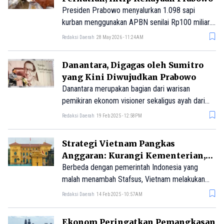
Presiden Prabowo menyalurkan 1.098 sapi
kurban menggunakan APBN senilai Rp100 miliar.
Di saat bersamaan, harta pribadinya tercatat lebih
Redaksi Daerah
28 May 2026 - 11:24AM
dari Rp2 triliun.
Danantara, Digagas oleh Sumitro
yang Kini Diwujudkan Prabowo
Danantara merupakan bagian dari warisan
pemikiran ekonom visioner sekaligus ayah dari
Prabowo, yakni Sumitro Djojohadikusumo pada
Redaksi Daerah
19 Feb 2025 - 12:58PM
akhir 1980-an. Sumitro mengusulkan pengelolaan
sebagian laba Badan Usaha Milik Negara (BUMN)
Strategi Vietnam Pangkas
untuk kepentingan investasi nasional.
Anggaran: Kurangi Kementerian,
Tingkatkan Efisiensi
Berbeda dengan pemerintah Indonesia yang
malah menambah Stafsus, Vietnam melakukan
efisiensi anggaran dengan memotong jumlah
Redaksi Daerah
14 Feb 2025 - 10:57AM
kementerian dan lembaga pemerintah dari 30
menjadi 22.
Ekonom Peringatkan Pemangkasan