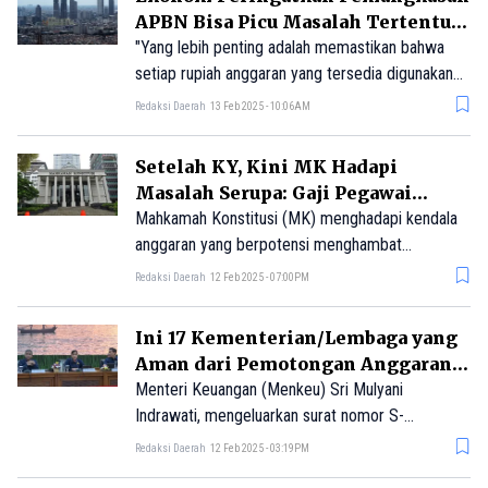
APBN Bisa Picu Masalah Tertentu,
Waspada!
"Yang lebih penting adalah memastikan bahwa
setiap rupiah anggaran yang tersedia digunakan
dengan optimal untuk mendorong pertumbuhan
Redaksi Daerah
13 Feb 2025 - 10:06AM
ekonomi yang inklusif dan berkelanjutan."
Setelah KY, Kini MK Hadapi
Masalah Serupa: Gaji Pegawai
Hanya Aman sampai Mei 2025
Mahkamah Konstitusi (MK) menghadapi kendala
anggaran yang berpotensi menghambat
pembayaran gaji dan tunjangan pegawai setelah
Redaksi Daerah
12 Feb 2025 - 07:00PM
Mei 2025. Situasi ini menyusul Komisi Yudisial
(KY) yang sebelumnya mengalami keterbatasan
Ini 17 Kementerian/Lembaga yang
anggaran serupa dan hanya bisa membayar gaji
Aman dari Pemotongan Anggaran
karyawan hingga bulan Oktober 2025.
Tahun 2025
Menteri Keuangan (Menkeu) Sri Mulyani
Indrawati, mengeluarkan surat nomor S-
37/MK.02/2025 mengenai Efisiensi Belanja
Redaksi Daerah
12 Feb 2025 - 03:19PM
Kementerian/Lembaga dalam Pelaksanaan APBN