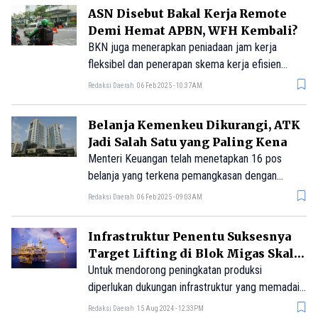
2025, sebagai tindak lanjut dari Instruksi
ASN Disebut Bakal Kerja Remote
Presiden (Inpres) Nomor 1/2025 yang mengatur
Demi Hemat APBN, WFH Kembali?
Efisiensi Belanja dalam Pelaksanaan APBN dan
BKN juga menerapkan peniadaan jam kerja
APBD 2025.
fleksibel dan penerapan skema kerja efisien
dengan Work From Anywhere (WFA) selama dua
Redaksi Daerah
06 Feb 2025 - 10:37AM
hari dan Work From Office (WFO) selama tiga
hari.
Belanja Kemenkeu Dikurangi, ATK
Jadi Salah Satu yang Paling Kena
Menteri Keuangan telah menetapkan 16 pos
belanja yang terkena pemangkasan dengan
persentase antara 10% hingga 90%, sebagai
Redaksi Daerah
06 Feb 2025 - 09:03AM
upaya untuk menyeimbangkan anggaran negara
dan meningkatkan efektivitas belanja pemerintah.
Infrastruktur Penentu Suksesnya
Target Lifting di Blok Migas Skala
Besar
Untuk mendorong peningkatan produksi
diperlukan dukungan infrastruktur yang memadai
untuk mempercepat operasi blok migas skala
Redaksi Daerah
15 Aug 2024 - 12:33PM