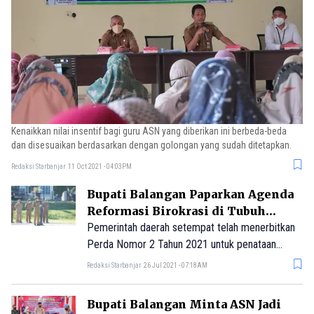
Kenaikkan nilai insentif bagi guru ASN yang diberikan ini berbeda-beda
dan disesuaikan berdasarkan dengan golongan yang sudah ditetapkan.
Redaksi Starbanjar
11 Oct 2021 - 04:03PM
Bupati Balangan Paparkan Agenda
Reformasi Birokrasi di Tubuh
Pemkab
Pemerintah daerah setempat telah menerbitkan
Perda Nomor 2 Tahun 2021 untuk penataan
susunan organisasi dan tata kerja (SOTK) baru.
Redaksi Starbanjar
26 Jul 2021 - 07:18AM
Bupati Balangan Minta ASN Jadi