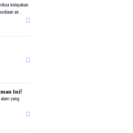
ediaan air
s kesehatan dan
Aman Ini!
 alam yang