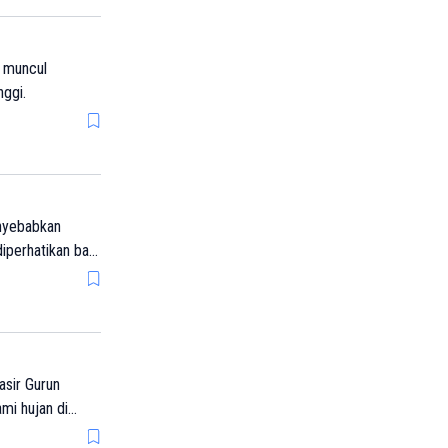
n muncul
nggi.
enyebabkan
asir Gurun
mi hujan di