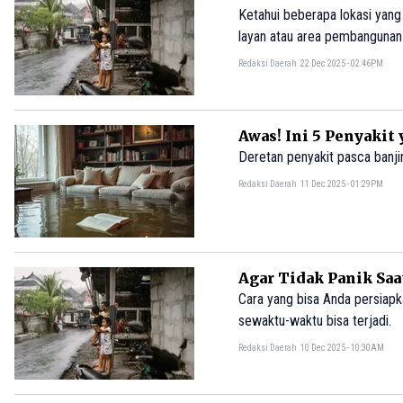
Ketahui beberapa lokasi yang berbahaya dan berisiko untuk dibangun rumah impian Anda. Selain memeriksa kelayakan
layan atau area pembangunan 
bersih, akses jalan yang baik,
Redaksi Daerah
22 Dec 2025 - 02:46PM
layanan darurat.
Awas! Ini 5 Penyakit
Deretan penyakit pasca banj
Redaksi Daerah
11 Dec 2025 - 01:29PM
Agar Tidak Panik Sa
Cara yang bisa Anda persiap
sewaktu-waktu bisa terjadi.
Redaksi Daerah
10 Dec 2025 - 10:30AM