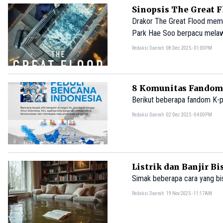
Sinopsis The Great 
Drakor The Great Flood mem
Park Hae Soo berpacu melawan
tergantung pada sebuah ged
Redaksi Daerah
08 Dec 2025 - 01:00PM
8 Komunitas Fandom 
Berikut beberapa fandom K-p
Redaksi Daerah
02 Dec 2025 - 04:00PM
Listrik dan Banjir B
Simak beberapa cara yang bisa
Redaksi Daerah
19 Nov 2025 - 11:17AM