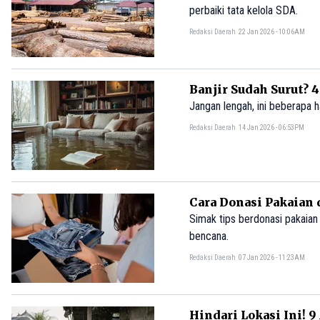
perbaiki tata kelola SDA.
Redaksi Daerah
22 Jan 2026 - 10:06AM
Banjir Sudah Surut? 
Jangan lengah, ini beberapa ha
Redaksi Daerah
14 Jan 2026 - 06:53PM
Cara Donasi Pakaian 
Simak tips berdonasi pakaian
bencana.
Redaksi Daerah
07 Jan 2026 - 11:23AM
Hindari Lokasi Ini!